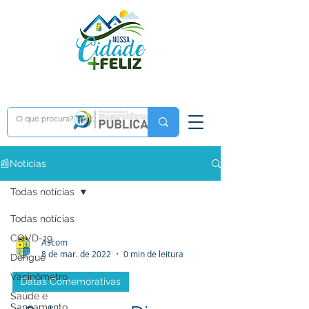
📰Notícias
Todas notícias
Todas notícias
COVD-19
Ascom
8 de mar. de 2022
0 min de leitura
Dengue
Vacinômetro
Datas Comemorativas
Saúde e
Saneamento