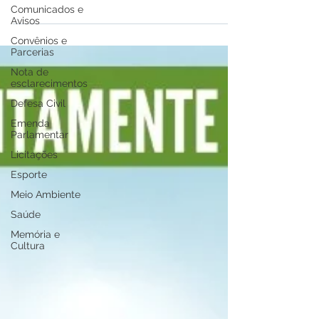
Comunicados e
Avisos
Convênios e
Parcerias
Nota de
esclarecimentos
Defesa Civil
Emenda
Parlamentar
Licitações
Esporte
Meio Ambiente
Saúde
Memória e
Cultura