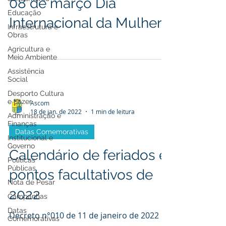
08 de março Dia
Educação
Internacional da Mulher
Infraestrutura e
Obras
Agricultura e
Meio Ambiente
Assistência
Social
Desporto Cultura
e Lazer
Ascom
18 de jan. de 2022
1 min de leitura
Administração e
Finanças
Datas Comemorativas
Institucional e
Governo
Calendário de feriados e
Políticas
Públicas
pontos facultativos de
Nota de Pesar
2022
Campanhas
Datas
Decreto n°010 de 11 de janeiro de 2022
Comemorativas