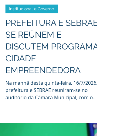
22 de jul.
1 min de leitura
Institucional e Governo
PREFEITURA E SEBRAE
SE REÚNEM E
DISCUTEM PROGRAMA
CIDADE
EMPREENDEDORA
Na manhã desta quinta-feira, 16/7/2026,
prefeitura e SEBRAE reuniram-se no
auditório da Câmara Municipal, com o
objetivo de aprimorar o programa
CIDADE EMPREENDEDORA no município,
que trabalha com vários eixos, dentre
eles, e que foi o apresentado, a SALA DO