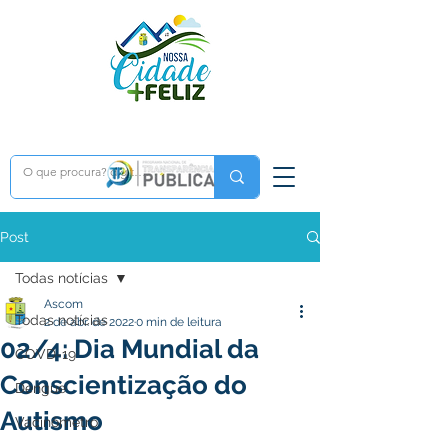
Post
Todas notícias
Ascom
Todas notícias
2 de abr. de 2022
0 min de leitura
02/4: Dia Mundial da
COVD-19
Conscientização do
Dengue
Autismo
Vacinômetro