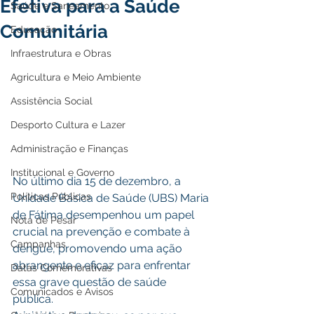
Efetiva para a Saúde
Saúde e Saneamento
Comunitária
Educação
Infraestrutura e Obras
Agricultura e Meio Ambiente
Assistência Social
Desporto Cultura e Lazer
Administração e Finanças
Institucional e Governo
No último dia 15 de dezembro, a 
Políticas Públicas
Unidade Básica de Saúde (UBS) Maria 
de Fátima desempenhou um papel 
Nota de Pesar
crucial na prevenção e combate à 
Campanhas
dengue, promovendo uma ação 
abrangente e eficaz para enfrentar 
Datas Comemorativas
essa grave questão de saúde 
Comunicados e Avisos
pública. 