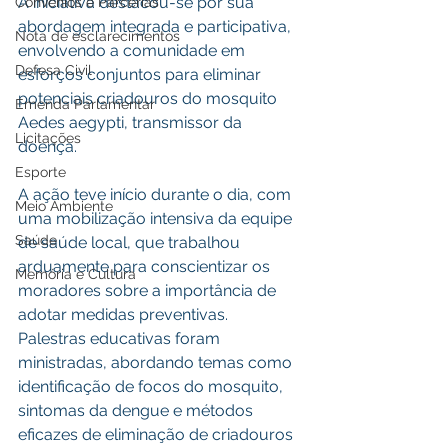
A iniciativa destacou-se por sua 
Convênios e Parcerias
abordagem integrada e participativa, 
Nota de esclarecimentos
envolvendo a comunidade em 
Defesa Civil
esforços conjuntos para eliminar 
potenciais criadouros do mosquito 
Emenda Parlamentar
Aedes aegypti, transmissor da 
Licitações
doença.
Esporte
A ação teve início durante o dia, com 
Meio Ambiente
uma mobilização intensiva da equipe 
Saúde
de saúde local, que trabalhou 
arduamente para conscientizar os 
Memória e Cultura
moradores sobre a importância de 
adotar medidas preventivas. 
Palestras educativas foram 
ministradas, abordando temas como 
identificação de focos do mosquito, 
sintomas da dengue e métodos 
eficazes de eliminação de criadouros 