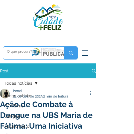
Post
Todas notícias
israel
Todas notícias
21 de dez. de 2023
2 min de leitura
Ação de Combate à
COVD-19
Dengue na UBS Maria de
Dengue
Fátima: Uma Iniciativa
Vacinômetro