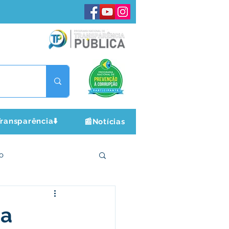
ransparência⬇️
📰Notícias
o
ltura e Lazer
da