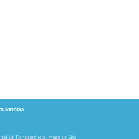
 OUVIDORIA
rtal de Transparência
 | 
Mapa do Site