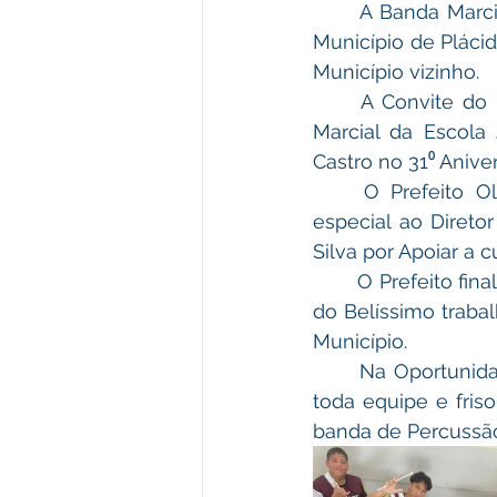
	A Banda Marcial de Percussão da Escola João Ricardo de Freitas Representou o 
Município de Plácid
Município vizinho.
	A Convite do Prefeito Municipal de Acrelandia Olavinho, a Banda de Percussão 
Marcial da Escola 
Castro no 31⁰ Anive
	O Prefeito Olavinho Parabenizou toda a equipe da Banjorf e agradeceu em 
especial ao Direto
Silva por Apoiar a 
	O Prefeito finalizou agradecendo ao Instrutor Regente Dany Lopes pela condução 
do Belíssimo traba
Município.
	Na Oportunidade o Atual Prefeito de Rio Branco Sebastião Bocalon Parabenizou 
toda equipe e fri
banda de Percussã