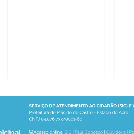
SERVIÇO DE ATENDIMENTO AO CIDADÃO (SIC) E
Prefeitura de Plácido de Castro - Estado do Acre
CNPJ 04.076.733/0001-60
icipal
💻Acesso online: 
SIC 
| 
Fale Conosco
 | 
Ouvidoria
 | 
Po