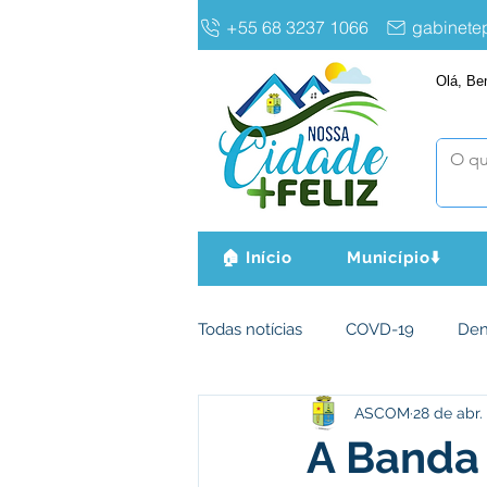
+55 68 3237 1066
gabinet
Olá, Be
🏠 Início
Município⬇️
Todas notícias
COVD-19
De
ASCOM
28 de abr.
Infraestrutura e Obras
Agri
A Banda 