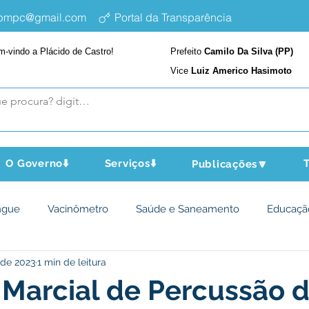
epmpc@gmail.com
Portal da Transparência
m-vindo a Plácido de Castro!
Prefeito
Camilo Da Silva (PP)
Vice
Luiz Americo Hasimoto
O Governo⬇️
Serviços⬇️
T
Publicações🔽
ngue
Vacinômetro
Saúde e Saneamento
Educaçã
 de 2023
1 min de leitura
cultura e Meio Ambiente
Assistência Social
Desporto Cu
Marcial de Percussão 