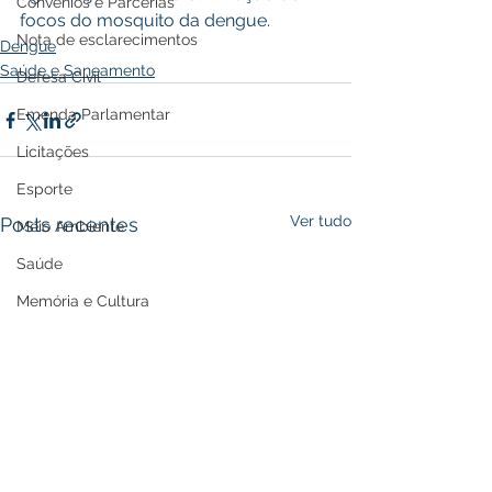
Convênios e Parcerias
focos do mosquito da dengue.
Nota de esclarecimentos
Dengue
Saúde e Saneamento
Defesa Civil
Emenda Parlamentar
Licitações
Esporte
Ver tudo
Posts recentes
Meio Ambiente
Saúde
Memória e Cultura