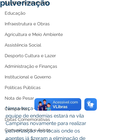
pulverização
Saúde e Saneamento
Educação
Infraestrutura e Obras
Agricultura e Meio Ambiente
Assistência Social
Desporto Cultura e Lazer
Administração e Finanças
Institucional e Governo
Políticas Públicas
Nota de Pesar
Nessa terça-feira, 2 de março, a 
Campanhas
equipe de endemias estará na vila 
Datas Comemorativas
Campinas novamente para realizar 
Comunicados e Avisos
pulverização nos locais onde os 
agentes já fizeram a eliminação de 