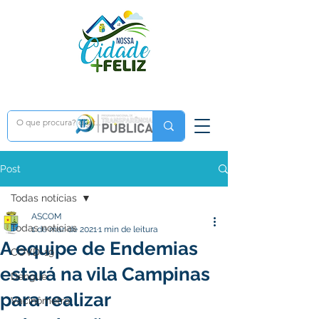
Post
Todas notícias
ASCOM
Todas notícias
1 de mar. de 2021
1 min de leitura
A equipe de Endemias
COVD-19
estará na vila Campinas
Dengue
para realizar
Vacinômetro