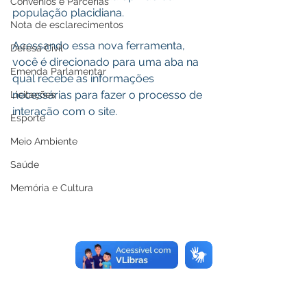
Convênios e Parcerias
população placidiana.
Nota de esclarecimentos
Acessando essa nova ferramenta, 
Defesa Civil
você é direcionado para uma aba na 
Emenda Parlamentar
qual recebe as informações 
necessárias para fazer o processo de 
Licitações
interação com o site.
Esporte
Meio Ambiente
Saúde
Memória e Cultura