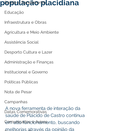
população placidiana
Saúde e Saneamento
Educação
Infraestrutura e Obras
Agricultura e Meio Ambiente
Assistência Social
Desporto Cultura e Lazer
Administração e Finanças
Institucional e Governo
Políticas Públicas
Nota de Pesar
Campanhas
A nova ferramenta de interação da 
Datas Comemorativas
saúde de Plácido de Castro continua 
Comunicados e Avisos
em alto funcionamento, buscando 
melhorias através da opinião da 