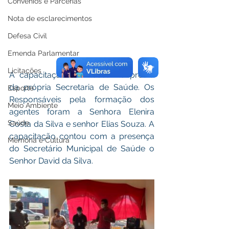
Convênios e Parcerias
Nota de esclarecimentos
Defesa Civil
Emenda Parlamentar
Licitações
A capacitação aconteceu no prédio 
da própria Secretaria de Saúde. Os 
Esporte
Responsáveis pela formação dos 
Meio Ambiente
agentes foram a Senhora Elenira 
Saúde
Costa da Silva e senhor Elias Souza. A 
capacitação contou com a presença 
Memória e Cultura
do Secretário Municipal de Saúde o 
Senhor David da Silva.