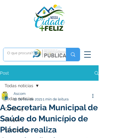
Post
Todas notícias
Ascom
Todas notícias
12 de fev. de 2021
1 min de leitura
A Secretaria Municipal de
COVD-19
Saúde do Município de
Dengue
Plácido realiza
Vacinômetro