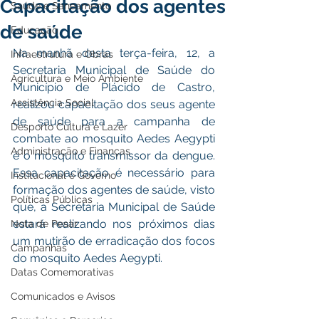
Capacitação dos agentes
Saúde e Saneamento
de saúde
Educação
Na manhã desta terça-feira, 12, a 
Infraestrutura e Obras
Secretaria Municipal de Saúde do 
Agricultura e Meio Ambiente
Município de Plácido de Castro, 
Assistência Social
realizou capacitação dos seus agente 
de saúde para a campanha de 
Desporto Cultura e Lazer
combate ao mosquito Aedes Aegypti 
Administração e Finanças
é o mosquito transmissor da dengue. 
Essa capacitação é necessário para 
Institucional e Governo
formação dos agentes de saúde, visto 
Políticas Públicas
que, a Secretaria Municipal de Saúde 
estará realizando nos próximos dias 
Nota de Pesar
um mutirão de erradicação dos focos 
Campanhas
do mosquito Aedes Aegypti.
Datas Comemorativas
Comunicados e Avisos