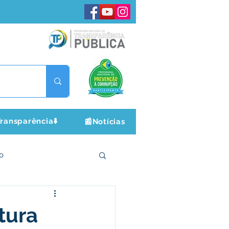
ransparência⬇️
📰Notícias
o
ltura e Lazer
tura