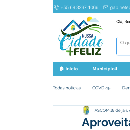
+55 68 3237 1066
gabinet
Olá, Be
🏠 Início
Município⬇️
Todas notícias
COVD-19
De
ASCOM
18 de jan.
Infraestrutura e Obras
Agri
Aproveit