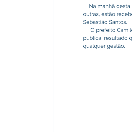
    Na manhã desta terça-feira, 18/01/2022, ruas como a Cleto Ramos, Juarez Távora e 
outras, estão rece
Sebastião Santos. 
     O prefeito Camilo da Silva, tem buscado religiosamente melhorar a limpeza 
pública, resultado 
qualquer gestão. 