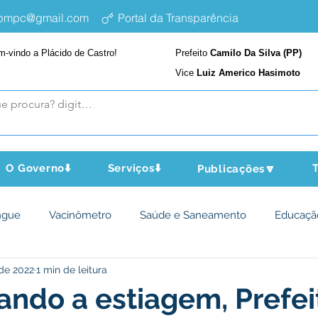
epmpc@gmail.com
Portal da Transparência
m-vindo a Plácido de Castro!
Prefeito
Camilo Da Silva (PP)
Vice
Luiz Americo Hasimoto
O Governo⬇️
Serviços⬇️
T
Publicações🔽
ngue
Vacinômetro
Saúde e Saneamento
Educaçã
 de 2022
1 min de leitura
cultura e Meio Ambiente
Assistência Social
Desporto Cu
ando a estiagem, Prefei