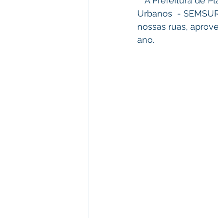
   A Prefeitura de Plácido de Castro, através da Secretaria Municipal de Serviços 
Urbanos  - SEMSUR,
nossas ruas, aprov
ano. 