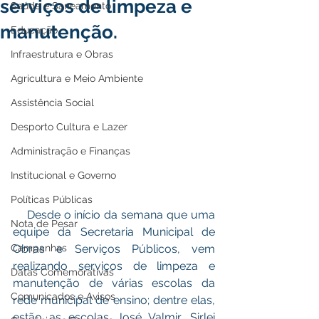
serviços de limpeza e
Saúde e Saneamento
manutenção.
Educação
Infraestrutura e Obras
Agricultura e Meio Ambiente
Assistência Social
Desporto Cultura e Lazer
Administração e Finanças
Institucional e Governo
Políticas Públicas
    Desde o início da semana que uma 
Nota de Pesar
equipe da Secretaria Municipal de 
Campanhas
Obras e Serviços Públicos, vem 
realizando serviços de limpeza e 
Datas Comemorativas
manutenção de várias escolas da 
Comunicados e Avisos
rede municipal de ensino; dentre elas, 
estão as escolas José Valmir, Sirlei 