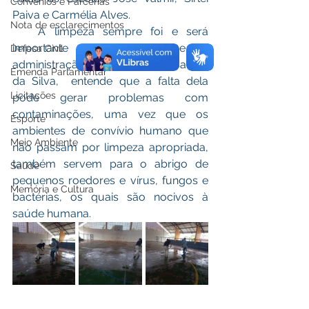
Convênios e Parcerias
Paiva e Carmélia Alves. 
Nota de esclarecimentos
   A limpeza sempre foi e será 
importante nas escolas, e a 
Defesa Civil
administração do prefeito Prof. Camilo 
Emenda Parlamentar
da Silva,  entende que a falta dela 
Licitações
pode gerar problemas com 
contaminações, uma vez que os 
Esporte
ambientes de convívio humano que 
Meio Ambiente
não passam por limpeza apropriada, 
também servem para o abrigo de 
Saúde
pequenos roedores e vírus, fungos e 
Memória e Cultura
bactérias, os quais são nocivos à 
saúde humana.