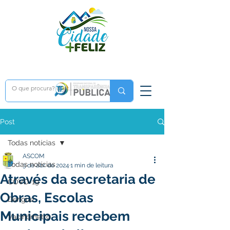
Post
Todas notícias
ASCOM
Todas notícias
3 de abr. de 2024
1 min de leitura
Através da secretaria de
COVD-19
Obras, Escolas
Dengue
Municipais recebem
Vacinômetro