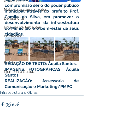
Convênios e Parcerias
compromisso sério do poder público 
Nota de esclarecimentos
municipal através do prefeito Prof. 
Camilo da Silva, em promover o 
Defesa Civil
desenvolvimento da infraestrutura 
Emenda Parlamentar
do Município e o bem-estar de seus 
cidadãos.
Licitações
Esporte
Meio Ambiente
Saúde
REDAÇÃO DE TEXTO: Áquila Santos.
IMAGENS FOTOGRÁFICAS: Áquila 
Memória e Cultura
Santos.
REALIZAÇÃO: Assessoria de 
Comunicação e Marketing/PMPC
Infraestrutura e Obras