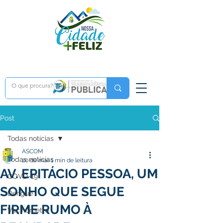
Post
Todas notícias
ASCOM
Todas notícias
20 de mai.
1 min de leitura
AV. EPITÁCIO PESSOA, UM
COVD-19
SONHO QUE SEGUE
Dengue
FIRME RUMO À
Vacinômetro