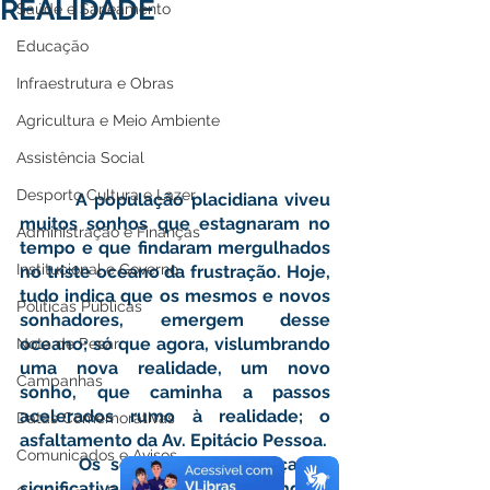
REALIDADE
Saúde e Saneamento
Educação
Infraestrutura e Obras
Agricultura e Meio Ambiente
Assistência Social
Desporto Cultura e Lazer
 	 A população placidiana viveu 
muitos sonhos que estagnaram no 
Administração e Finanças
tempo e que findaram mergulhados 
Institucional e Governo
no triste oceano da frustração. Hoje, 
tudo indica que os mesmos e novos 
Políticas Públicas
sonhadores, emergem desse 
oceano; só que agora, vislumbrando 
Nota de Pesar
uma nova realidade, um novo 
Campanhas
sonho, que caminha a passos 
acelerados rumo à realidade; o 
Datas Comemorativas
asfaltamento da Av. Epitácio Pessoa.
Comunicados e Avisos
      Os serviços vêm avançando 
significativamente, demonstrando o 