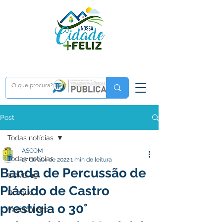
Post
Todas notícias
ASCOM
Todas notícias
27 de abr. de 2022
1 min de leitura
Banda de Percussão de
COVD-19
Plácido de Castro
Dengue
prestígia o 30°
Vacinômetro