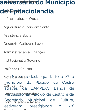
aniversário do Município
Saúde e Saneamento
de Epitaciolandia
Educação
Infraestrutura e Obras
Agricultura e Meio Ambiente
Assistência Social
Desporto Cultura e Lazer
Administração e Finanças
Institucional e Governo
Políticas Públicas
    Na noite desta quarta-feira 27, o 
Nota de Pesar
município de Plácido de Castro 
Campanhas
através da BAMPLAC Banda de 
Datas Comemorativas
Percussão de Plácido de Castro e da 
Secretaria Municipal de Cultura, 
Comunicados e Avisos
estiveram prestígiando o 30° 