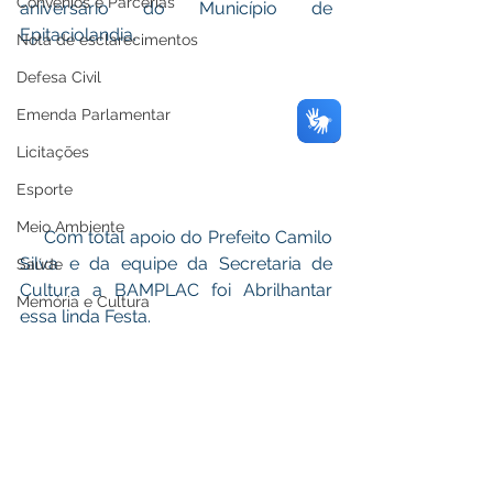
Convênios e Parcerias
aniversário do Município de 
Epitaciolandia.
Nota de esclarecimentos
Defesa Civil
Emenda Parlamentar
Licitações
Esporte
Meio Ambiente
     Com total apoio do Prefeito Camilo 
Silva e da equipe da Secretaria de 
Saúde
Cultura a BAMPLAC foi Abrilhantar 
Memória e Cultura
essa linda Festa.