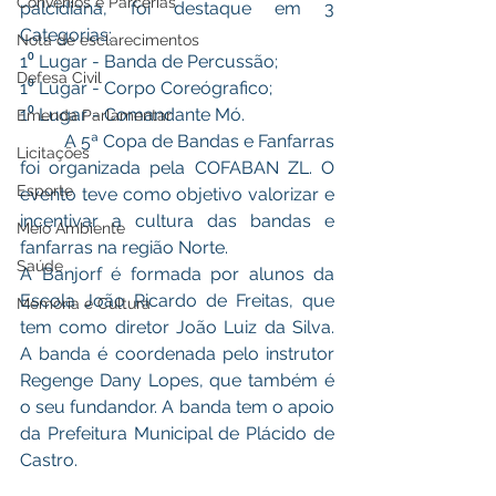
Convênios e Parcerias
palcidiana, foi destaque em 3 
Categorias:
Nota de esclarecimentos
1⁰ Lugar - Banda de Percussão; 
Defesa Civil
1⁰ Lugar - Corpo Coreógrafico; 
1⁰ Lugar - Comandante Mó.
Emenda Parlamentar
	A 5ª Copa de Bandas e Fanfarras 
Licitações
foi organizada pela COFABAN ZL. O 
Esporte
evento teve como objetivo valorizar e 
incentivar a cultura das bandas e 
Meio Ambiente
fanfarras na região Norte.
Saúde
A Banjorf é formada por alunos da 
Escola João Ricardo de Freitas, que 
Memória e Cultura
tem como diretor João Luiz da Silva. 
A banda é coordenada pelo instrutor 
Regenge Dany Lopes, que também é 
o seu fundandor. A banda tem o apoio 
da Prefeitura Municipal de Plácido de 
Castro.