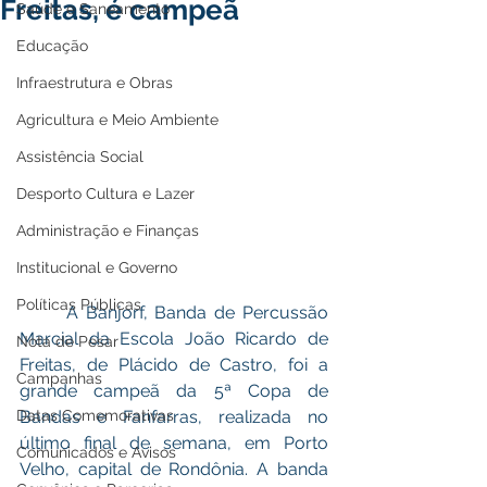
Freitas, é campeã
Saúde e Saneamento
Educação
Infraestrutura e Obras
Agricultura e Meio Ambiente
Assistência Social
Desporto Cultura e Lazer
Administração e Finanças
Institucional e Governo
Políticas Públicas
	A Banjorf, Banda de Percussão 
Marcial da Escola João Ricardo de 
Nota de Pesar
Freitas, de Plácido de Castro, foi a 
Campanhas
grande campeã da 5ª Copa de 
Datas Comemorativas
Bandas e Fanfarras, realizada no 
último final de semana, em Porto 
Comunicados e Avisos
Velho, capital de Rondônia. A banda 