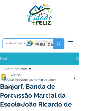
Post
Todas notícias
ASCOM
Todas notícias
22 de out. de 2023
2 min de leitura
Banjorf, Banda de
COVD-19
Percussão Marcial da
Dengue
Escola João Ricardo de
Vacinômetro