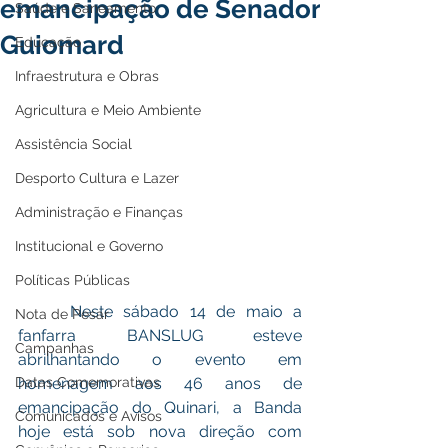
emancipação de Senador
Saúde e Saneamento
Guiomard
Educação
Infraestrutura e Obras
Agricultura e Meio Ambiente
Assistência Social
Desporto Cultura e Lazer
Administração e Finanças
Institucional e Governo
Políticas Públicas
     Neste sábado 14 de maio a  
Nota de Pesar
fanfarra BANSLUG esteve 
Campanhas
abrilhantando o evento em 
Datas Comemorativas
homenagem aos 46 anos de 
emancipação do Quinari, a Banda 
Comunicados e Avisos
hoje está sob nova direção com 