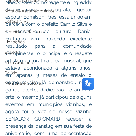
Convênios e Parcerias
Neeck Paes como regente e Ingreddy 
Asfury como coreógrafa, gestor 
Nota de esclarecimentos
escolar Edmilson Paes, essa união em 
Defesa Civil
parceria com o prefeito Camilo Silva e 
o secretário de cultura Daniel 
Emenda Parlamentar
Frutuoso vem trazendo excelente 
Licitações
resultado para a comunidade 
Esporte
Campinense, o principal é o resgate 
artístico cultural na área musical, que 
Meio Ambiente
estava abandonada à alguns anos, 
Saúde
em apenas 3 meses de ensaio o 
corpo musical já demonstrou muita 
Memória e Cultura
garra, talento, dedicação  e amor a 
arte, o mesmo já participou de alguns 
eventos em municípios vizinhos, e 
agora foi a vez de nosso vizinho 
SENADOR GUIOMARD receber a 
presença da banslug em sua festa de 
aniversário, com uma apresentação 