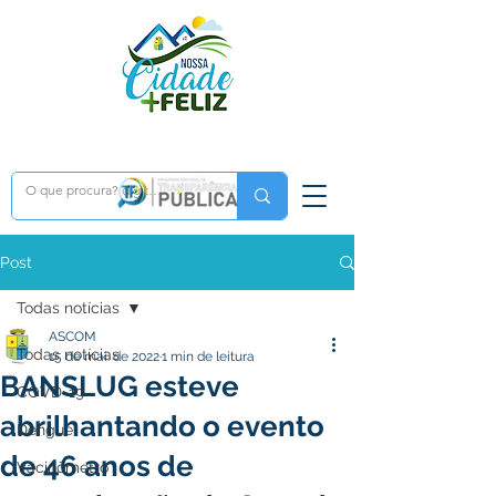
Post
Todas notícias
ASCOM
Todas notícias
15 de mai. de 2022
1 min de leitura
BANSLUG esteve
COVD-19
abrilhantando o evento
Dengue
de 46 anos de
Vacinômetro