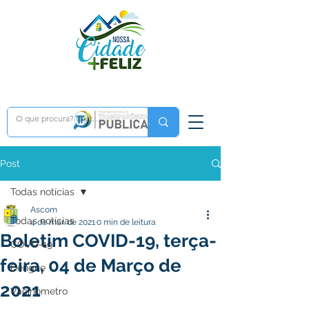
Post
Todas notícias
Ascom
Todas notícias
4 de mar. de 2021
0 min de leitura
Boletim COVID-19, terça-
COVD-19
feira, 04 de Março de
Dengue
2021
Vacinômetro