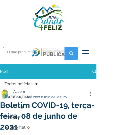
Post
Todas notícias
Ascom
Todas notícias
8 de jun. de 2021
0 min de leitura
Boletim COVID-19, terça-
COVD-19
feira, 08 de junho de
Dengue
2021
Vacinômetro