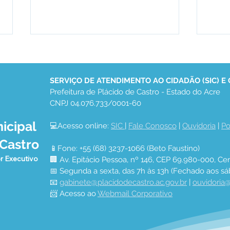
SERVIÇO DE ATENDIMENTO AO CIDADÃO (SIC) E
Prefeitura de Plácido de Castro - Estado do Acre
CNPJ 04.076.733/0001-60
icipal
💻Acesso online: 
SIC 
| 
Fale Conosco
 | 
Ouvidoria
 | 
Po
Secretaria Municipal de
Espe
 Castro
Agricultura de Plácido de
Cast
📱Fone: +55 (68) 3237-1066 (Beto Faustino)
Castro leva tecnologia e
"Qui
r Executivo
🏢 Av. Epitácio Pessoa, nº 146, CEP 69.980-000, Cen
assistência técnica ao
Agro
📅 Segunda a sexta, das 7h às 13h (Fechado aos sá
campo
Ilum
📧 
gabinete@placidodecastro.ac.gov.br
 | 
ouvidoria@
📨 Acesso ao 
Webmail Corporativo