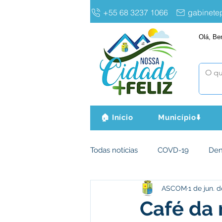
+55 68 3237 1066
gabinet
Olá, Be
🏠 Início
Município⬇️
Todas notícias
COVD-19
De
ASCOM
1 de jun. 
Infraestrutura e Obras
Agri
Café da 