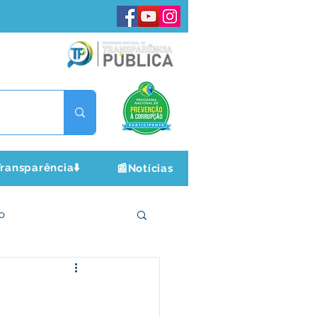
ransparência⬇️
📰Notícias
o
ltura e Lazer