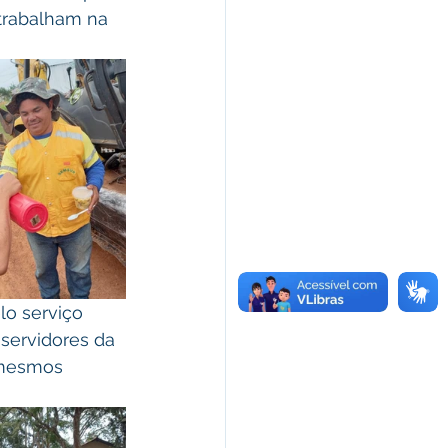
trabalham na 
o serviço 
servidores da 
 mesmos 