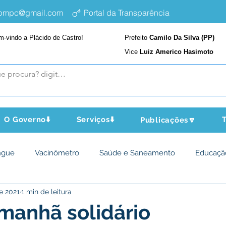
epmpc@gmail.com
Portal da Transparência
m-vindo a Plácido de Castro!
Prefeito
Camilo Da Silva (PP)
Vice
Luiz Americo Hasimoto
O Governo⬇️
Serviços⬇️
T
Publicações🔽
ngue
Vacinômetro
Saúde e Saneamento
Educaçã
de 2021
1 min de leitura
cultura e Meio Ambiente
Assistência Social
Desporto Cu
manhã solidário