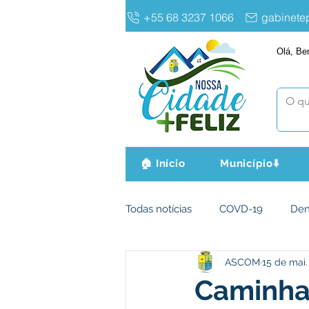
+55 68 3237 1066
gabinet
Olá, Be
🏠 Início
Município⬇️
Todas notícias
COVD-19
De
ASCOM
15 de mai.
Infraestrutura e Obras
Agri
Caminha