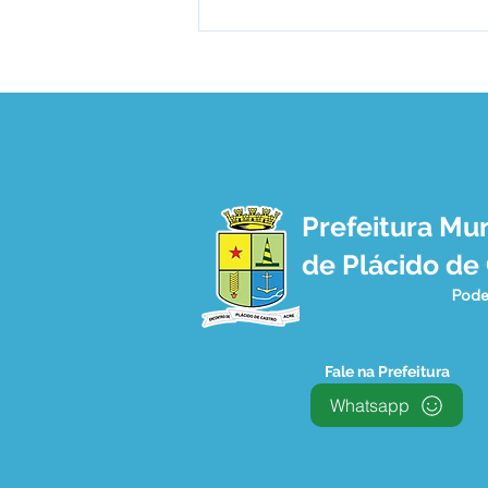
Prefeitura Mun
Corpo de Bombeiros realiza
de Plácido de
oficina com a terceira idade
sobre ações em
Pode
emergências domésticas
Fale na Prefeitura
Whatsapp