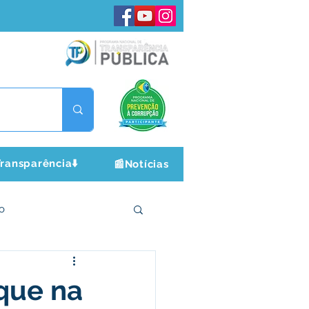
ransparência⬇️
📰Notícias
o
ltura e Lazer
que na