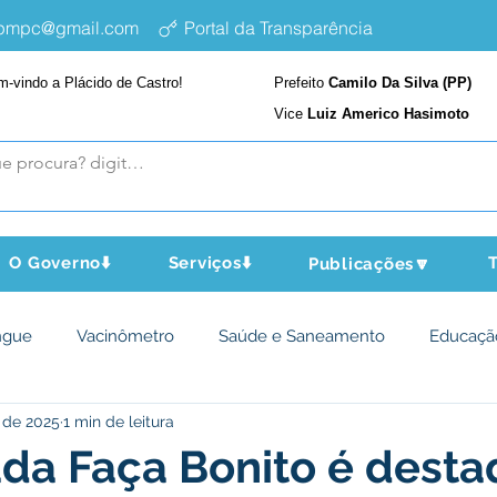
epmpc@gmail.com
Portal da Transparência
m-vindo a Plácido de Castro!
Prefeito
Camilo Da Silva (PP)
Vice
Luiz Americo Hasimoto
O Governo⬇️
Serviços⬇️
T
Publicações🔽
ngue
Vacinômetro
Saúde e Saneamento
Educaçã
 de 2025
1 min de leitura
cultura e Meio Ambiente
Assistência Social
Desporto Cu
da Faça Bonito é desta