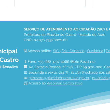
SERVIÇO DE ATENDIMENTO AO CIDADÃO (SIC) E
Prefeitura de Plácido de Castro - Estado do Acre
CNPJ 04.076.733/0001-60
icipal
💻Acesso online: 
SIC 
| 
Fale Conosco
 | 
Ouvidoria
 | 
Po
Prefeitura Municipal
Feir
 Castro
entrega certificados a
fort
📱Fone: +55 (68) 3237-1066 (Beto Faustino)
dezenas de alunos
emp
r Executivo
🏢 Av. Epitácio Pessoa, nº 146, CEP 69.980-000, Cen
capacitados em cursos
gera
📅 Segunda a sexta, das 7h às 13h (Fechado aos sá
profissionalizantes e
muni
📧 
gabinete@placidodecastro.ac.gov.br
 | 
ouvidoria@
reforça compromisso com
📨 Acesso ao 
Webmail Corporativo
geração de renda,
empreendedorismo e
inclusão social