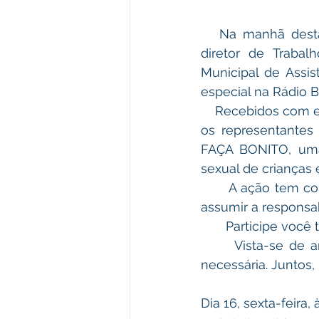
   Na manhã desta quinta-feira, a coordenadora do CREAS, Dayane Assunção, e o 
diretor de Trabal
Municipal de Assis
especial na Rádio 
    Recebidos com entusiasmo pelo Diretor Administrativo da emissora, Ermilson Achad, 
os representantes
FAÇA BONITO, uma
sexual de crianças 
      A ação tem como objetivo sensibilizar, informar e convocar toda a comunidade a 
assumir a responsa
       Participe v
      Vista-se de amarelo, leve sua energia e caminhe conosco por essa causa tão 
necessária. Junto
Dia 16, sexta-feira