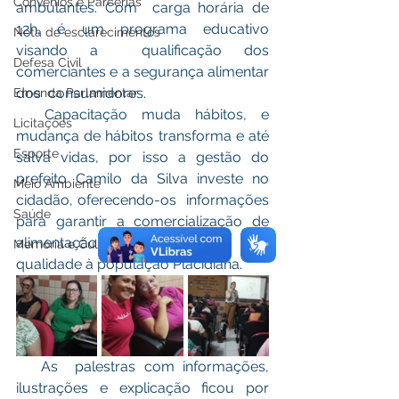
Convênios e Parcerias
ambulantes. Com  carga horária de 
12h, é um programa educativo 
Nota de esclarecimentos
visando a  qualificação dos 
Defesa Civil
comerciantes e a segurança alimentar  
dos  consumidores.
Emenda Parlamentar
  Capacitação muda hábitos, e 
Licitações
mudança de hábitos transforma e até 
Esporte
salva vidas, por isso a gestão do 
prefeito Camilo da Silva investe no 
Meio Ambiente
cidadão, oferecendo-os  informações 
Saúde
para garantir a comercialização de  
alimentação segura e de alta 
Memória e Cultura
qualidade à população Placidiana. 
   As  palestras com informações, 
ilustrações e explicação ficou por 