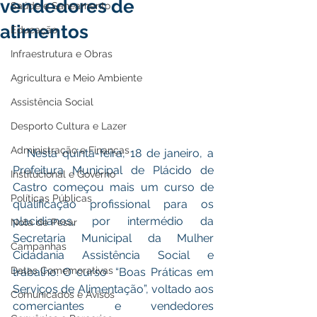
vendedores de
Saúde e Saneamento
alimentos
Educação
Infraestrutura e Obras
Agricultura e Meio Ambiente
Assistência Social
Desporto Cultura e Lazer
Administração e Finanças
   Nesta quinta-feira, 18 de janeiro, a 
Prefeitura Municipal de Plácido de 
Institucional e Governo
Castro começou mais um curso de 
Políticas Públicas
qualificação profissional para os 
placidianos, por intermédio da 
Nota de Pesar
Secretaria Municipal da Mulher 
Campanhas
Cidadania Assistência Social e 
Datas Comemorativas
trabalho. O curso  “Boas Práticas em 
Serviços de Alimentação”, voltado aos 
Comunicados e Avisos
comerciantes e vendedores 