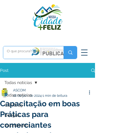
Post
Todas notícias
ASCOM
Todas notícias
18 de jan. de 2024
1 min de leitura
Capacitação em boas
COVD-19
Práticas para
Dengue
comerciantes
Vacinômetro