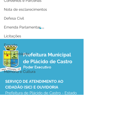
Convênios e Parcerias
Nota de esclarecimentos
Defesa Civil
Emenda Parlamentar
Licitações
Esporte
Meio Ambiente
Prefeitura Municipal
de Plácido de Castro
Saúde
Poder Executivo
“Show de Calouros, A
Prefeito de Plá
Memória e Cultura
Voz de Plácido 2026”
Assina termo d
abre inscrições e
Execução Cultu
SERVIÇO DE ATENDIMENTO AO 
promete revelar novos
CIDADÃO (SIC) E OUVIDORIA
talentos musicais em
Prefeitura de Plácido de Castro - Estado 
Plácido de Castro
do Acre
CNPJ 04.076.733/0001-60
💻Acesso online: 
SIC 
| 
Fale Conosco
 | 