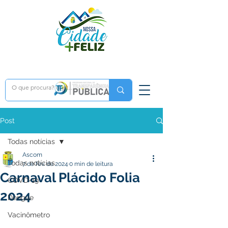
Post
Todas notícias
Ascom
Todas notícias
7 de fev. de 2024
0 min de leitura
Carnaval Plácido Folia
COVD-19
2024
Dengue
Vacinômetro