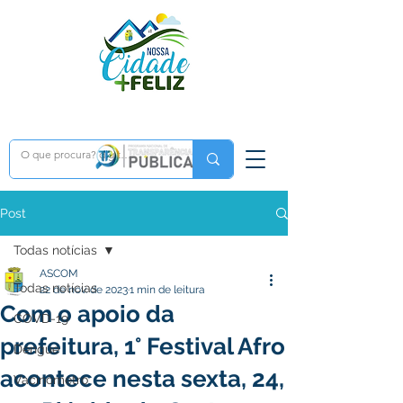
Post
Todas notícias
ASCOM
Todas notícias
22 de nov. de 2023
1 min de leitura
Com o apoio da
COVD-19
prefeitura, 1° Festival Afro
Dengue
acontece nesta sexta, 24,
Vacinômetro