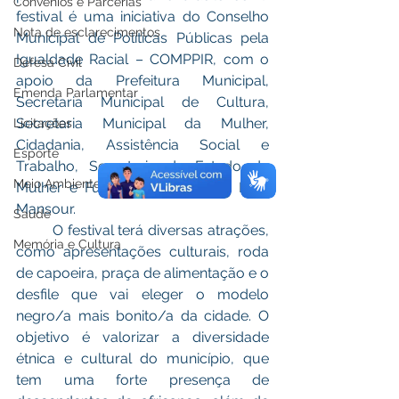
Convênios e Parcerias
festival é uma iniciativa do Conselho 
Nota de esclarecimentos
Municipal de Políticas Públicas pela 
Igualdade Racial – COMPPIR, com o 
Defesa Civil
apoio da Prefeitura Municipal, 
Emenda Parlamentar
Secretaria Municipal de Cultura, 
Secretaria Municipal da Mulher, 
Licitações
Cidadania, Assistência Social e 
Esporte
Trabalho, Secretaria de Estado da 
Meio Ambiente
Mulher e Fundação de Cultura Elias 
Mansour.
Saúde
	O festival terá diversas atrações, 
Memória e Cultura
como apresentações culturais, roda 
de capoeira, praça de alimentação e o 
desfile que vai eleger o modelo 
negro/a mais bonito/a da cidade. O 
objetivo é valorizar a diversidade 
étnica e cultural do município, que 
tem uma forte presença de 