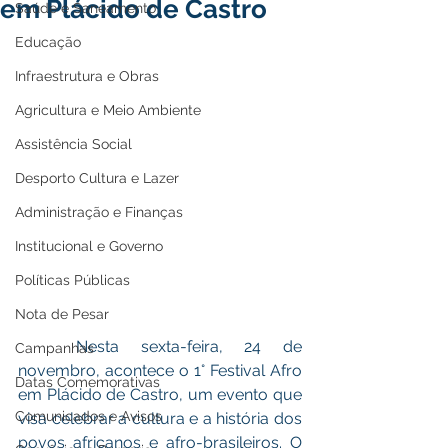
em Plácido de Castro
Saúde e Saneamento
Educação
Infraestrutura e Obras
Agricultura e Meio Ambiente
Assistência Social
Desporto Cultura e Lazer
Administração e Finanças
Institucional e Governo
Políticas Públicas
Nota de Pesar
	Nesta sexta-feira, 24 de 
Campanhas
novembro, acontece o 1° Festival Afro 
Datas Comemorativas
em Plácido de Castro, um evento que 
Comunicados e Avisos
visa celebrar a cultura e a história dos 
povos africanos e afro-brasileiros. O 