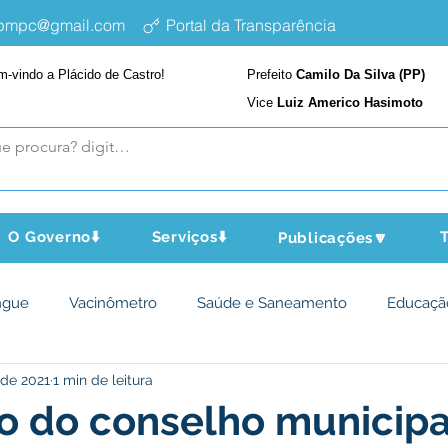
epmpc@gmail.com
Portal da Transparência
m-vindo a Plácido de Castro!
Prefeito
Camilo Da Silva (PP)
Vice
Luiz Americo Hasimoto
O Governo⬇️
Serviços⬇️
T
Publicações🔽
ngue
Vacinômetro
Saúde e Saneamento
Educaçã
 de 2021
1 min de leitura
cultura e Meio Ambiente
Assistência Social
Desporto Cu
o do conselho municipa