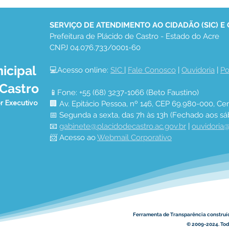
SERVIÇO DE ATENDIMENTO AO CIDADÃO (SIC) E
Prefeitura de Plácido de Castro - Estado do Acre
CNPJ 04.076.733/0001-60
icipal
💻Acesso online: 
SIC 
| 
Fale Conosco
 | 
Ouvidoria
 | 
Po
Prefeitura Municipal
Feir
 Castro
entrega certificados a
fort
📱Fone: +55 (68) 3237-1066 (Beto Faustino)
dezenas de alunos
emp
r Executivo
🏢 Av. Epitácio Pessoa, nº 146, CEP 69.980-000, Cen
capacitados em cursos
gera
📅 Segunda a sexta, das 7h às 13h (Fechado aos sá
profissionalizantes e
muni
📧 
gabinete@placidodecastro.ac.gov.br
 | 
ouvidoria@
reforça compromisso com
📨 Acesso ao 
Webmail Corporativo
geração de renda,
empreendedorismo e
inclusão social
Ferramenta de Transparência construí
© 2009-2024. Todo