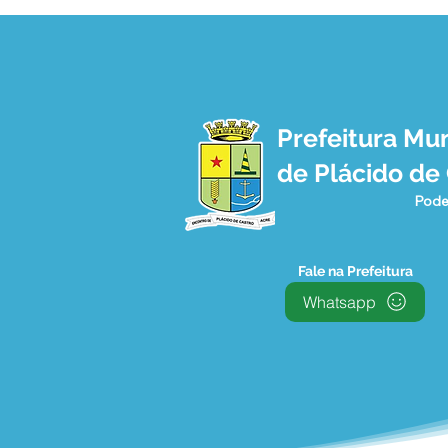
Prefeitura Mun
Corpo de Bombeiros realiza
de Plácido de
oficina com a terceira idade
sobre ações em
Pode
emergências domésticas
Fale na Prefeitura
Whatsapp