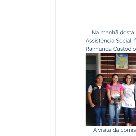
    Na manhã desta terça-feira (26) de outubro a comissão do conselho municipal de 
Assistência Social,
Raimunda Custódio,
     A visita da comissão tinha o objetivo de averiguar as instalações, espaço e 