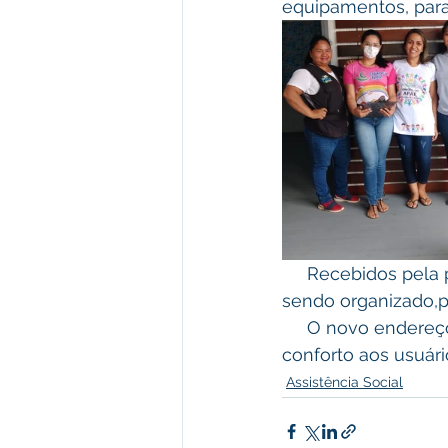
equipamentos, par
     Recebidos pela presidente Márcia que gentilmente mostrou os cômodos ainda 
sendo organizado,
     O novo endereço é a antiga escola Lígia Carvalho ,o local oferece mais espaço e 
conforto aos usuári
Assistência Social