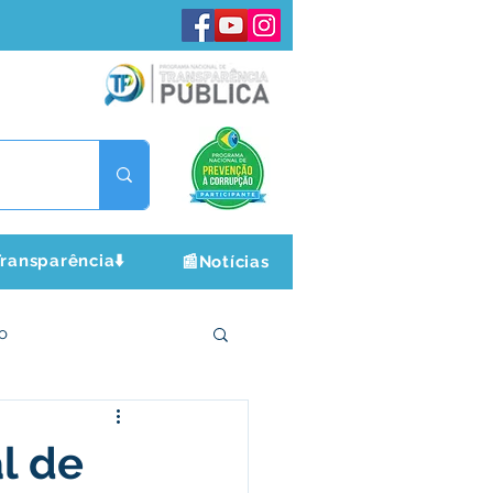
ransparência⬇️
📰Notícias
o
ltura e Lazer
l de