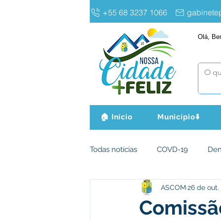
+55 68 3237 1066
gabinet
Olá, Be
🏠 Início
Município⬇️
Todas notícias
COVD-19
De
ASCOM
26 de out.
Infraestrutura e Obras
Agri
Comissã