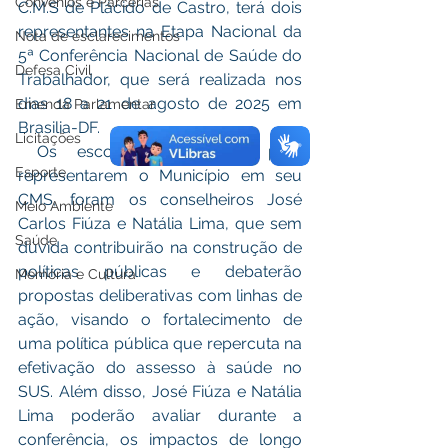
Convênios e Parcerias
C.M.S de Plácido de Castro, terá dois 
representantes na Etapa Nacional da 
Nota de esclarecimentos
5ª Conferência Nacional de Saúde do 
Defesa Civil
Trabalhador, que será realizada nos 
dias 18 a 21 de agosto de 2025 em 
Emenda Parlamentar
Brasilia-DF.
Licitações
 Os escolhidos no voto para 
Esporte
representarem o Município em seu 
CMS, foram os conselheiros José 
Meio Ambiente
Carlos Fiúza e Natália Lima, que sem 
Saúde
dúvida contribuirão na construção de 
políticas públicas e debaterão 
Memória e Cultura
propostas deliberativas com linhas de 
ação, visando o fortalecimento de 
uma política pública que repercuta na 
efetivação do assesso à saúde no 
SUS. Além disso, José Fiúza e Natália 
Lima poderão avaliar durante a 
conferência, os impactos de longo 