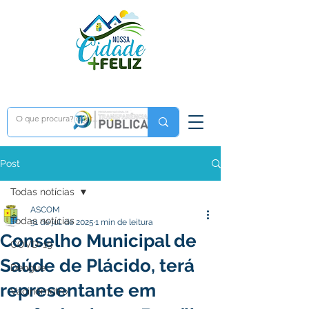
Post
Todas notícias
ASCOM
Todas notícias
31 de jul. de 2025
1 min de leitura
Conselho Municipal de
COVD-19
Saúde de Plácido, terá
Dengue
representante em
Vacinômetro