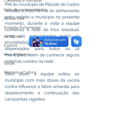
Convênios e Parcerias
PNI do município de Plácido de Castro 
Nota de esclarecimentos
ressalta a importância do alinhamento 
entre estado e município no presente 
Defesa Civil
momento, durante a visita a equipe 
Emenda Parlamentar
conheceu a rede de frios estadual, 
onde são armazenados todos os 
Licitações
imunobiológicos que são 
Esporte
dispensados para todos os 22 
Meio Ambiente
municípios, além de conhecer alguns 
sistemas usados na rede.
Saúde
Memória e Cultura
Além disso, a equipe voltou ao 
município com mais doses da vacina 
contra influenza e febre amarela para 
abastecimento e continuação das 
campanhas vigentes.