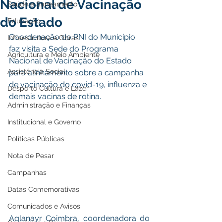
Nacional de Vacinação
Saúde e Saneamento
do Estado
Educação
Coordenação do PNI do Município 
Infraestrutura e Obras
faz visita a Sede do Programa 
Agricultura e Meio Ambiente
Nacional de Vacinação do Estado 
Assistência Social
para alinhamento sobre a campanha 
de vacinação do covid-19, influenza e 
Desporto Cultura e Lazer
demais vacinas de rotina. 
Administração e Finanças
Institucional e Governo
Políticas Públicas
Nota de Pesar
Campanhas
Datas Comemorativas
Comunicados e Avisos
Aglanayr Coimbra, coordenadora do 