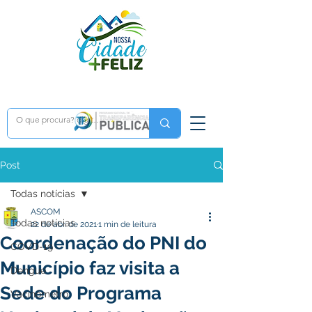
Post
Todas notícias
ASCOM
Todas notícias
22 de abr. de 2021
1 min de leitura
Coordenação do PNI do
COVD-19
Município faz visita a
Dengue
Sede do Programa
Vacinômetro