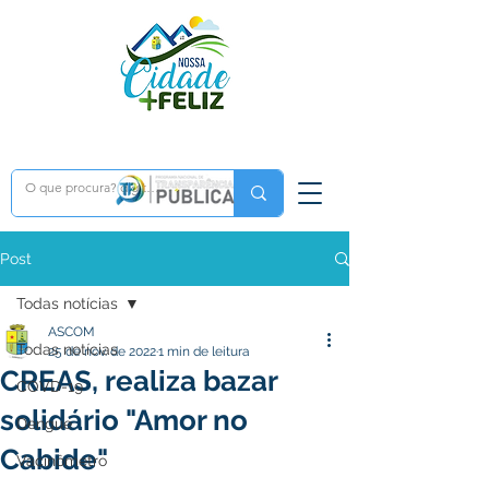
Post
Todas notícias
ASCOM
Todas notícias
25 de nov. de 2022
1 min de leitura
CREAS, realiza bazar
COVD-19
solidário "Amor no
Dengue
Cabide"
Vacinômetro