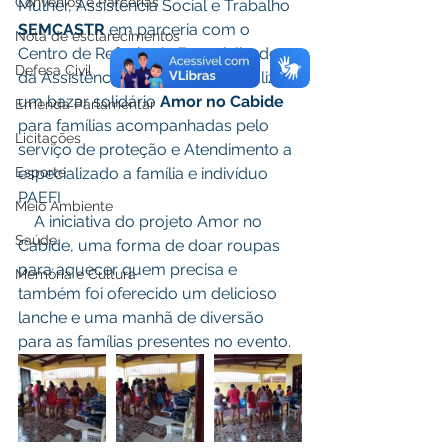
Convênios e Parcerias
Mulher, Assistência Social e Trabalho 
SEMCASTR
 em parceria com o 
Nota de esclarecimentos
Centro de Referência Especializado 
Defesa Civil
da Assistência Social 
CREAS
, realizou 
um bazar solidário 
Amor no Cabide
Emenda Parlamentar
para famílias acompanhadas pelo 
Licitações
serviço de proteção e Atendimento a 
especializado a família e indivíduo 
Esporte
PAEFI
Meio Ambiente
    A iniciativa do projeto Amor no 
Saúde
Cabide, uma forma de doar roupas 
para aquecer quem precisa e 
Memória e Cultura
também foi oferecido um delicioso 
lanche e uma manhã de diversão 
para as famílias presentes no evento.