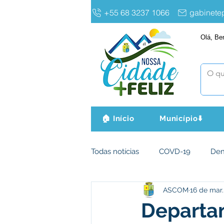
+55 68 3237 1066
gabinet
Olá, Be
🏠 Início
Município⬇️
Todas notícias
COVD-19
De
ASCOM
16 de mar.
Infraestrutura e Obras
Agri
Departam