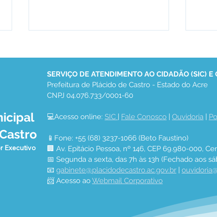
SERVIÇO DE ATENDIMENTO AO CIDADÃO (SIC) E
Prefeitura de Plácido de Castro - Estado do Acre
CNPJ 04.076.733/0001-60
icipal
💻Acesso online: 
SIC 
| 
Fale Conosco
 | 
Ouvidoria
 | 
Po
Prefeitura de Plácido de
PAR
 Castro
Castro realiza Conferência
ENT
📱Fone: +55 (68) 3237-1066 (Beto Faustino)
Municipal de Saúde e
GAR
r Executivo
🏢 Av. Epitácio Pessoa, nº 146, CEP 69.980-000, Cen
reforça compromisso com
SOB
📅 Segunda a sexta, das 7h às 13h (Fechado aos sá
a população
📧 
gabinete@placidodecastro.ac.gov.br
 | 
ouvidoria@
📨 Acesso ao 
Webmail Corporativo