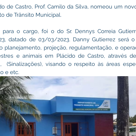
do de Castro, Prof. Camilo da Silva, nomeou um novo d
 de Trânsito Municipal.
ara o cargo, foi o do Sr. Dennys Correia Gutierre
23, datado de 03/03/2023. Danny Gutierrez será o 
lo planejamento, projeção, regulamentação, e operaç
estres e animais em Plácido de Castro, através d
  (Sinalizações), visando o respeito às áreas especí
o e etc.