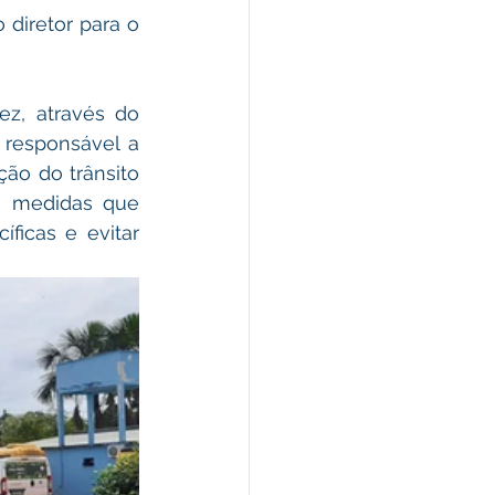
iretor para o  
z, através do 
responsável a 
ão do trânsito 
e medidas que 
ficas e evitar 