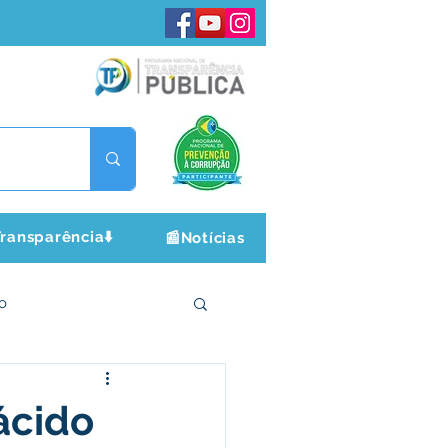
ransparência⬇️
📰Notícias
o
ltura e Lazer
ácido