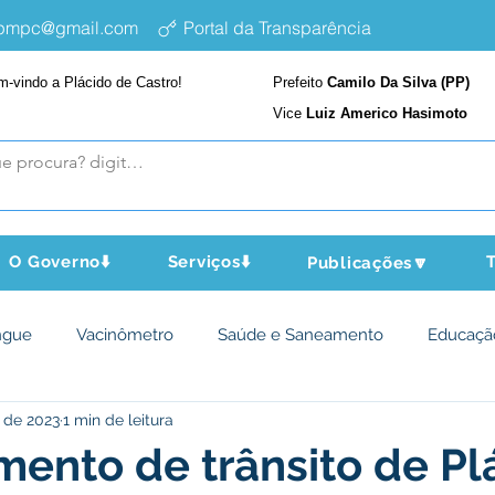
epmpc@gmail.com
Portal da Transparência
m-vindo a Plácido de Castro!
Prefeito
Camilo Da Silva (PP)
Vice
Luiz Americo Hasimoto
O Governo⬇️
Serviços⬇️
T
Publicações🔽
ngue
Vacinômetro
Saúde e Saneamento
Educaçã
 de 2023
1 min de leitura
cultura e Meio Ambiente
Assistência Social
Desporto Cu
ento de trânsito de Pl