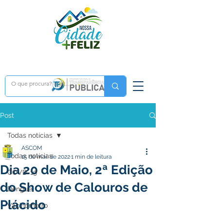
Post
Todas notícias
ASCOM
Todas notícias
15 de mai. de 2022
1 min de leitura
Dia 20 de Maio, 2ª Edição
COVD-19
do Show de Calouros de
Dengue
Plácido
Vacinômetro