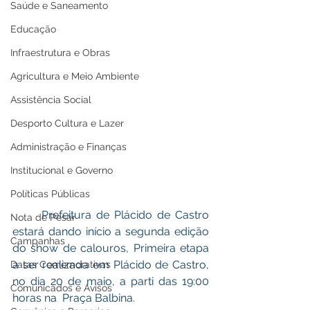
Saúde e Saneamento
Educação
Infraestrutura e Obras
Agricultura e Meio Ambiente
Assistência Social
Desporto Cultura e Lazer
Administração e Finanças
Institucional e Governo
Políticas Públicas
      Prefeitura de Plácido de Castro 
Nota de Pesar
estará dando início a segunda edição 
Campanhas
do show de calouros, Primeira etapa 
a ser realizada em Plácido de Castro, 
Datas Comemorativas
no dia 20 de maio, a parti das 19:00 
Comunicados e Avisos
horas na  Praça Balbina.