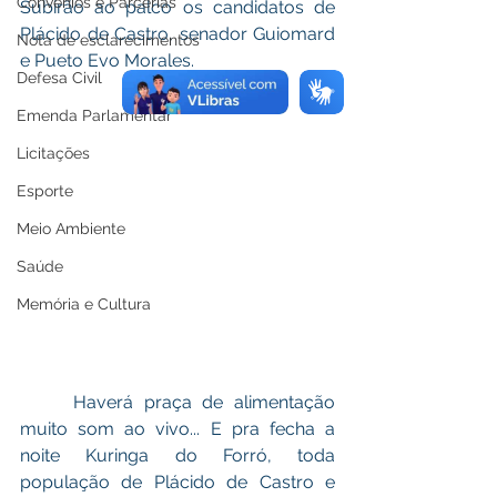
Convênios e Parcerias
Subirão ao palco os candidatos de 
Plácido de Castro, senador Guiomard 
Nota de esclarecimentos
e Pueto Evo Morales.
Defesa Civil
Emenda Parlamentar
Licitações
Esporte
Meio Ambiente
Saúde
Memória e Cultura
     Haverá praça de alimentação 
muito som ao vivo... E pra fecha a 
noite Kuringa do Forró, toda 
população de Plácido de Castro e 