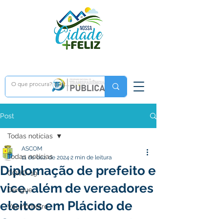
Post
Todas notícias
ASCOM
Todas notícias
11 de dez. de 2024
2 min de leitura
Diplomação de prefeito e
COVD-19
vice, além de vereadores
Dengue
eleitos em Plácido de
Vacinômetro