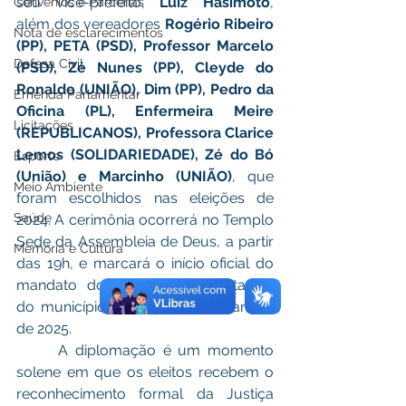
seu vice-prefeito, 
Luiz Hasimoto
, 
Convênios e Parcerias
além dos vereadores 
Rogério Ribeiro 
Nota de esclarecimentos
(PP), PETA (PSD), Professor Marcelo 
Defesa Civil
(PSD), Zé Nunes (PP), Cleyde do 
Ronaldo (UNIÃO), Dim (PP), Pedro da 
Emenda Parlamentar
Oficina (PL), Enfermeira Meire 
Licitações
(REPUBLICANOS), Professora Clarice 
Lemos (SOLIDARIEDADE), Zé do Bó 
Esporte
(União) e Marcinho (UNIÃO)
, que 
Meio Ambiente
foram escolhidos nas eleições de 
Saúde
2024. A cerimônia ocorrerá no Templo 
Sede da Assembleia de Deus, a partir 
Memória e Cultura
das 19h, e marcará o início oficial do 
mandato dos novos representantes 
do município, com posse em janeiro 
de 2025.
      A diplomação é um momento 
solene em que os eleitos recebem o 
reconhecimento formal da Justiça 