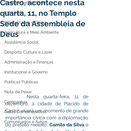
Castro, acontece nesta
Saúde e Saneamento
quarta, 11, no Templo
Educação
Sede da Assembleia de
Infraestrutura e Obras
Deus
Agricultura e Meio Ambiente
Assistência Social
Desporto Cultura e Lazer
Administração e Finanças
Institucional e Governo
Políticas Públicas
Nota de Pesar
     Nesta quarta-feira, 11 de 
Campanhas
dezembro, a cidade de Plácido de 
Castro viverá um momento de grande 
Datas Comemorativas
importância cívica com a diplomação 
Comunicados e Avisos
do prefeito reeleito, 
Camilo da Silva 
e 