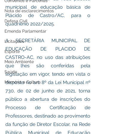
Convênios e Parcerias
municipal de educação básica de 
Nota de esclarecimentos
Plácido de Castro/AC, para o 
Defesa Civil
quadriênio 2022/2025
.
Emenda Parlamentar
A SECRETÁRIA MUNICIPAL DE 
Licitações
EDUCAÇÃO DE PLACIDO DE 
Esporte
CASTRO-AC, no uso das atribuições 
Meio Ambiente
que lhes são conferidas pela 
Saúde
legislação em vigor, tendo em vista o 
disposto no art. 8º da Lei Municipal nº 
Memória e Cultura
730, de 02 de junho de 2021, torna 
público a abertura de inscrições do 
Processo de Certificação de 
Professores, destinado ao provimento 
da função de Diretor Escolar, na Rede 
Pública Municipal de Educação 