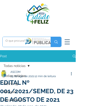
Post
Todas notícias
ASCOM
Todas notícias
25 de ago. de 2021
12 min de leitura
EDITAL Nº
COVD-19
001/2021/SEMED, DE 23
Dengue
DE AGOSTO DE 2021
Vacinômetro