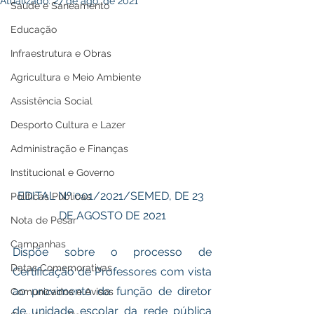
Atualizado:
27 de ago. de 2021
Saúde e Saneamento
Educação
Infraestrutura e Obras
Agricultura e Meio Ambiente
Assistência Social
Desporto Cultura e Lazer
Administração e Finanças
Institucional e Governo
EDITAL Nº 001/2021/SEMED, DE 23 
Políticas Públicas
DE AGOSTO DE 2021
Nota de Pesar
Campanhas
Dispõe sobre o processo de 
Datas Comemorativas
Certificação de Professores com vista 
ao provimento da função de diretor 
Comunicados e Avisos
de unidade escolar da rede pública 