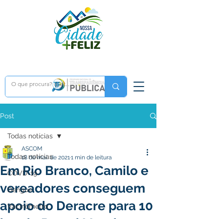
Post
Todas notícias
ASCOM
Todas notícias
18 de mai. de 2021
1 min de leitura
Em Rio Branco, Camilo e
COVD-19
vereadores conseguem
Dengue
apoio do Deracre para 10
Vacinômetro