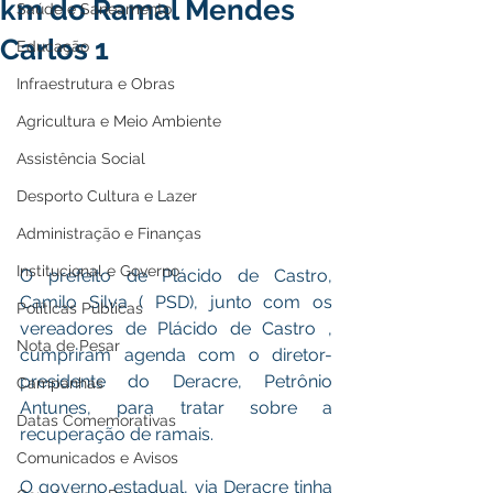
km do Ramal Mendes
Saúde e Saneamento
Carlos 1
Educação
Infraestrutura e Obras
Agricultura e Meio Ambiente
Assistência Social
Desporto Cultura e Lazer
Administração e Finanças
Institucional e Governo
O prefeito de Plácido de Castro, 
Camilo Silva ( PSD), junto com os 
Políticas Públicas
vereadores de Plácido de Castro , 
Nota de Pesar
cumpriram agenda com o diretor-
presidente do Deracre, Petrônio 
Campanhas
Antunes, para tratar sobre a 
Datas Comemorativas
recuperação de ramais.
Comunicados e Avisos
O governo estadual, via Deracre tinha 