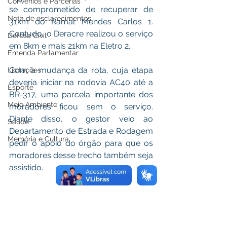
Convênios e Parcerias
se comprometido de recuperar de 
Nota de esclarecimentos
31km do Ramal Mendes Carlos 1. 
Contudo, o Deracre realizou o serviço 
Defesa Civil
em 8km e mais 21km na Eletro 2.
Emenda Parlamentar
Com a mudança da rota, cuja etapa 
Licitações
deveria iniciar na rodovia AC40 até a 
Esporte
BR-317, uma parcela importante dos 
Meio Ambiente
moradores ficou sem o serviço. 
Diante disso, o gestor veio ao 
Saúde
Departamento de Estrada e Rodagem 
Memória e Cultura
pedir o apoio do órgão para que os 
moradores desse trecho também seja 
assistido.