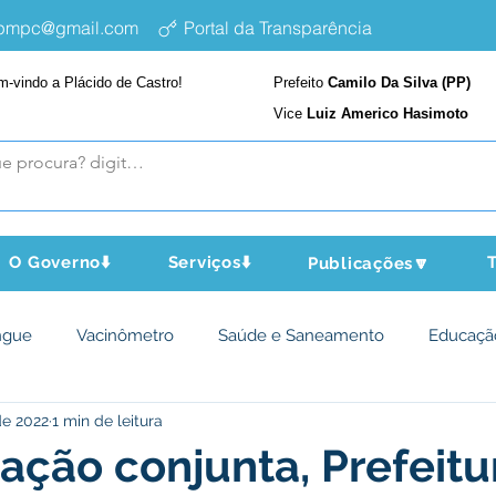
epmpc@gmail.com
Portal da Transparência
m-vindo a Plácido de Castro!
Prefeito
Camilo Da Silva (PP)
Vice
Luiz Americo Hasimoto
O Governo⬇️
Serviços⬇️
T
Publicações🔽
ngue
Vacinômetro
Saúde e Saneamento
Educaçã
 de 2022
1 min de leitura
cultura e Meio Ambiente
Assistência Social
Desporto Cu
ção conjunta, Prefeitu