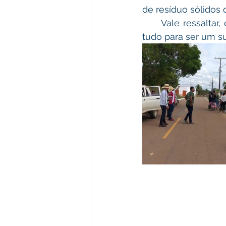
de resíduo sólidos d
     Vale ressaltar, que todas as secretarias estão envolvidas nesse projeto, que tem 
tudo para ser um s