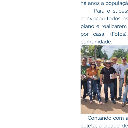
há anos a populaçã
     Para o sucesso do plano em sua totalidade, o prefeito prof. Camilo da Silva, 
convocou todos os 
plano e realizarem
por casa, (Fotos
comunidade.
    Contando com a colaboração da população, em atentar para o novo calendário de 
coleta, a cidade d