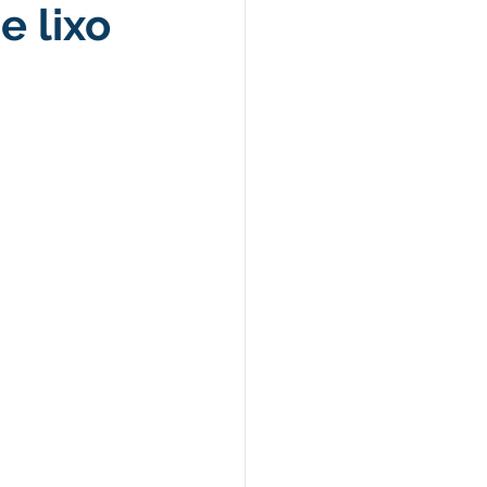
e lixo
Campanhas
arecimentos
úde