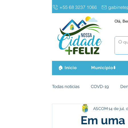
+55 68 3237 1066
gabinet
Olá, Be
🏠 Início
Município⬇️
Todas notícias
COVD-19
De
ASCOM
14 de jul.
Infraestrutura e Obras
Agri
Em uma a