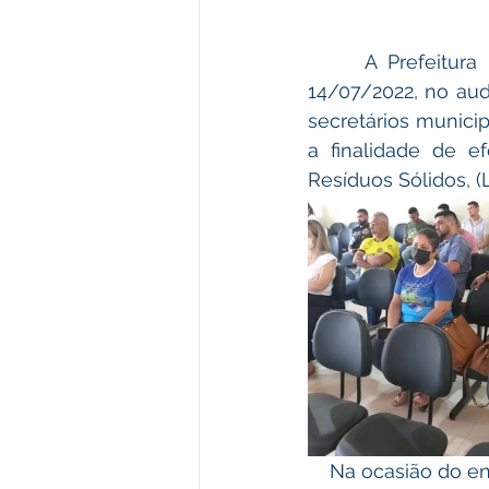
     A Prefeitura de Plácido de Castro, promoveu na manhã  desta quinta-feira, 
14/07/2022, no aud
secretários municip
a finalidade de e
Resíduos Sólidos, (L
    Na ocasião do encontro, foi lançado o CALENDÁRIO DE COLETA desse lixo, algo que 