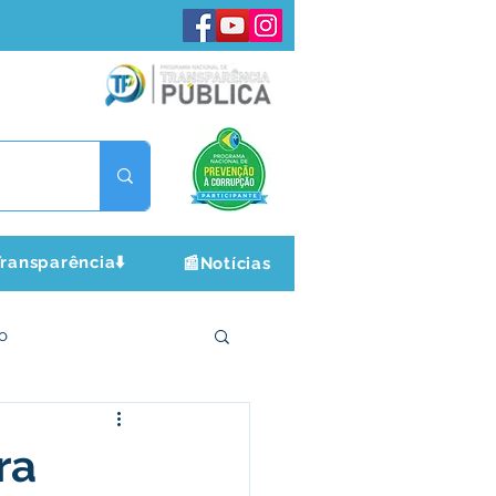
ransparência⬇️
📰Notícias
o
ltura e Lazer
ra