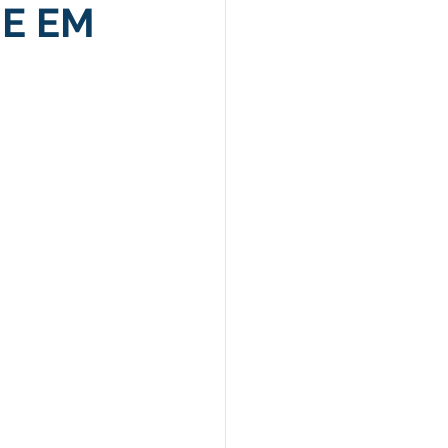
E EM
Campanhas
arecimentos
úde