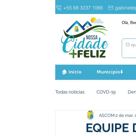
+55 68 3237 1066
gabinet
Olá, Be
🏠 Início
Município⬇️
Todas notícias
COVD-19
De
ASCOM
2 de mar. 
Infraestrutura e Obras
Agri
EQUIPE 