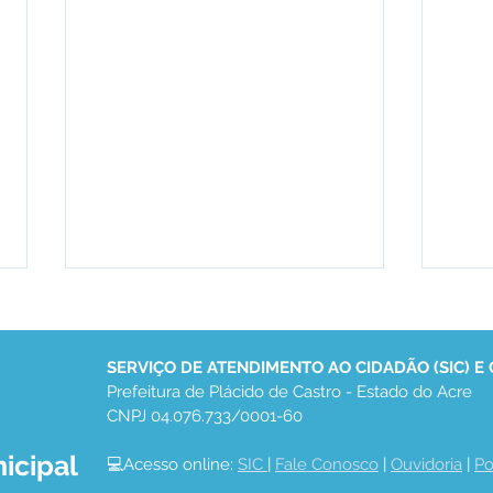
SERVIÇO DE ATENDIMENTO AO CIDADÃO (SIC) E
Prefeitura de Plácido de Castro - Estado do Acre
CNPJ 04.076.733/0001-60
icipal
💻Acesso online: 
SIC 
| 
Fale Conosco
 | 
Ouvidoria
 | 
Po
Prefeitura de Plácido
Pref