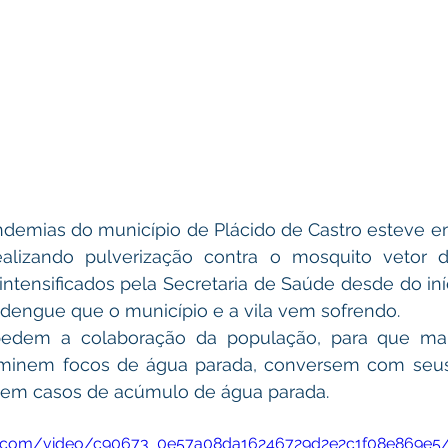
ndemias do município de Plácido de Castro esteve e
lizando pulverização contra o mosquito vetor d
intensificados pela Secretaria de Saúde desde do iní
 dengue que o município e a vila vem sofrendo.
edem a colaboração da população, para que ma
liminem focos de água parada, conversem com seus 
iem casos de acúmulo de água parada.
atic.com/video/c90673_0e57a08da16246729d2e2c1f08e869e5