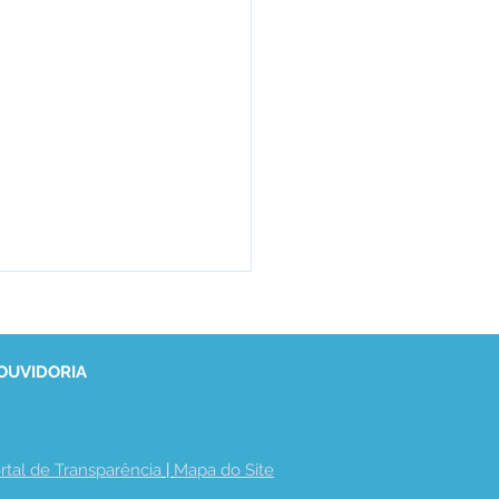
 OUVIDORIA
rtal de Transparência
 | 
Mapa do Site
eitura e HEMOACRE