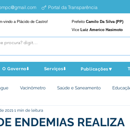
epmpc@gmail.com
Portal da Transparência
m-vindo a Plácido de Castro!
Prefeito
Camilo Da Silva (PP)
Vice
Luiz Americo Hasimoto
O Governo⬇️
Serviços⬇️
T
Publicações🔽
ngue
Vacinômetro
Saúde e Saneamento
Educaçã
de 2021
1 min de leitura
cultura e Meio Ambiente
Assistência Social
Desporto Cu
DE ENDEMIAS REALIZA