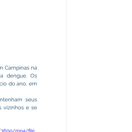
m Campinas na 
a dengue. Os 
cio do ano, em 
ntenham seus 
vizinhos e se 
/360p/mp4/file.