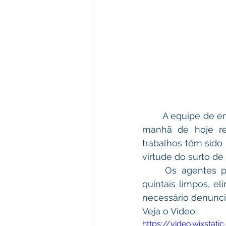
A equipe de e
manhã de hoje rea
trabalhos têm sido 
virtude do surto de
Os agentes p
quintais limpos, e
necessário denunc
Veja o Video:
https://video.wixst