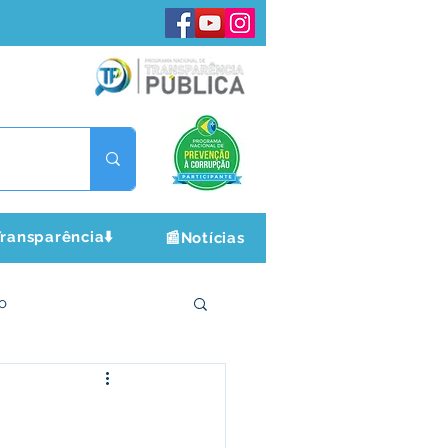
ransparência⬇️
📰Notícias
o
ltura e Lazer