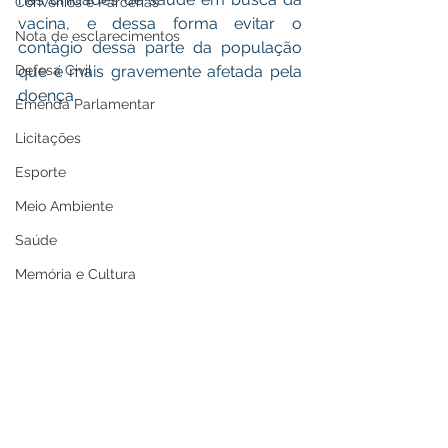
Convênios e Parcerias
vacina, e dessa forma evitar o 
Nota de esclarecimentos
contágio dessa parte da população 
que é mais gravemente afetada pela 
Defesa Civil
doença.
Emenda Parlamentar
Licitações
Esporte
Meio Ambiente
Saúde
Memória e Cultura