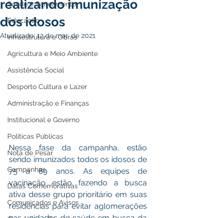
realizando imunização
Saúde e Saneamento
dos idosos
Educação
Atualizado:
12 de mar. de 2021
Infraestrutura e Obras
Agricultura e Meio Ambiente
Assistência Social
Desporto Cultura e Lazer
Administração e Finanças
Institucional e Governo
Políticas Públicas
Nessa fase da campanha, estão 
Nota de Pesar
sendo imunizados todos os idosos de 
Campanhas
75 a 89 anos. As equipes de 
vacinação estão fazendo a busca 
Datas Comemorativas
ativa desse grupo prioritário em suas 
Comunicados e Avisos
residências para evitar aglomerações 
nas unidades de saúde em busca da 