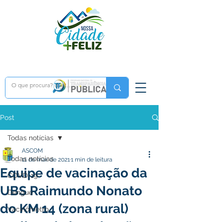
Post
Todas notícias
ASCOM
Todas notícias
11 de mar. de 2021
1 min de leitura
Equipe de vacinação da
COVD-19
UBS Raimundo Nonato
Dengue
do KM 14 (zona rural)
Vacinômetro