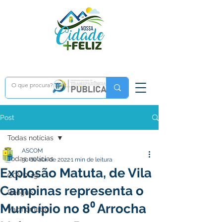
Post
Todas notícias
ASCOM
Todas notícias
30 de abr. de 2022
1 min de leitura
Explosão Matuta, de Vila
COVD-19
Campinas representa o
Dengue
Município no 8⁰ Arrocha
Vacinômetro