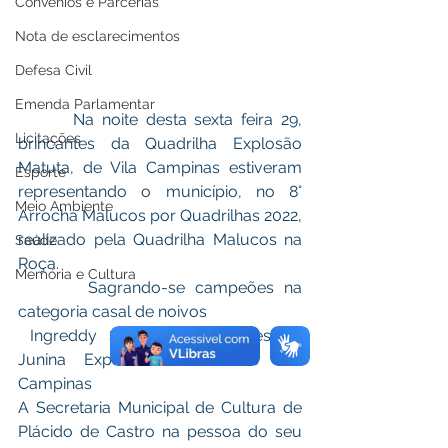
Convênios e Parcerias
Nota de esclarecimentos
Defesa Civil
Emenda Parlamentar
       Na noite desta sexta feira 29, 
Licitações
brincantes da Quadrilha Explosão 
Matuta, de Vila Campinas estiveram 
Esporte
representando o município, no 8° 
Meio Ambiente
Arrocha Malucos por Quadrilhas 2022, 
realizado pela Quadrilha Malucos na 
Saúde
Roça.
Memória e Cultura
       Sagrando-se campeões na 
categoria casal de noivos 
 Ingreddy Silva e Neeck Paes da 
Junina Explosão Matuta de Vila 
Campinas 
A Secretaria Municipal de Cultura de 
Plácido de Castro na pessoa do seu 