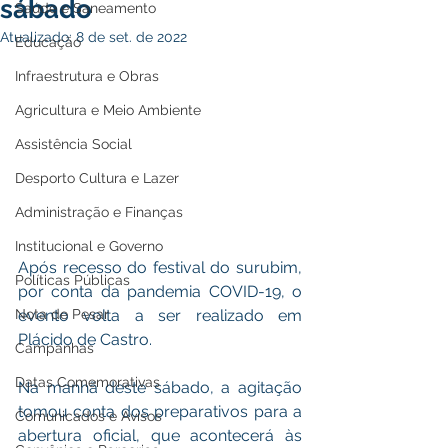
sábado
Saúde e Saneamento
Atualizado:
8 de set. de 2022
Educação
Infraestrutura e Obras
Agricultura e Meio Ambiente
Assistência Social
Desporto Cultura e Lazer
Administração e Finanças
Institucional e Governo
Após recesso do festival do surubim, 
Políticas Públicas
por conta da pandemia COVID-19, o 
evento volta a ser realizado em 
Nota de Pesar
Plácido de Castro. 
Campanhas
Datas Comemorativas
Na manhã deste sábado, a agitação 
tomou conta dos preparativos para a 
Comunicados e Avisos
abertura oficial, que acontecerá às 