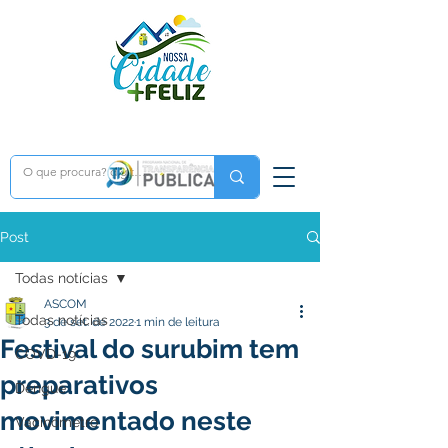
Post
Todas notícias
ASCOM
Todas notícias
3 de set. de 2022
1 min de leitura
Festival do surubim tem
COVD-19
preparativos
Dengue
movimentado neste
Vacinômetro