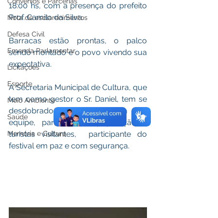
Convênios e Parcerias
18:00 hs, com a presença do prefeito 
Prof. Camilo da Silva.
Nota de esclarecimentos
Defesa Civil
Barracas estão prontas, o palco 
Emenda Parlamentar
sendo montado e o povo vivendo sua 
expectativa. 
Licitações
Esporte
A Secretaria Municipal de Cultura, que 
tem como gestor o Sr. Daniel, tem se 
Meio Ambiente
desdobrado noite e dia com sua 
Saúde
equipe, para que a população e 
turistas visitantes,  participante do 
Memória e Cultura
festival em paz e com segurança. 