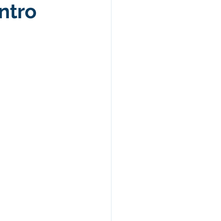
ntro
Campanhas
arecimentos
úde