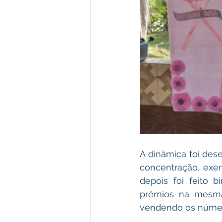
A dinâmica foi des
concentração, exer
depois foi feito 
prêmios na mesma 
vendendo os número