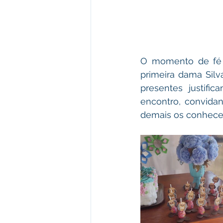
O momento de fé f
primeira dama Sil
presentes justifi
encontro, convida
demais os conhec