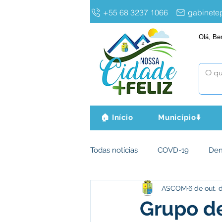
+55 68 3237 1066
gabinet
Olá, Be
🏠 Início
Município⬇️
Todas notícias
COVD-19
De
ASCOM
6 de out. 
Infraestrutura e Obras
Agri
Grupo de