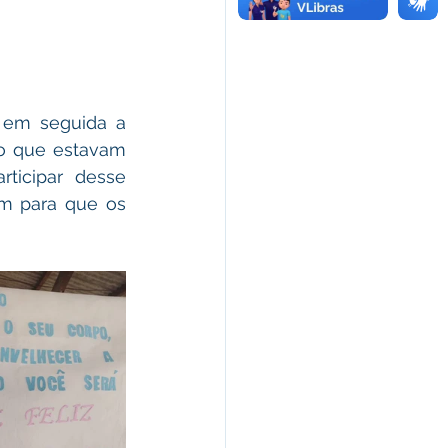
 em seguida a 
o que estavam 
icipar desse  
m para que os 