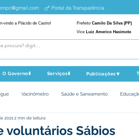
epmpc@gmail.com
Portal da Transparência
m-vindo a Plácido de Castro!
Prefeito
Camilo Da Silva (PP)
Vice
Luiz Americo Hasimoto
O Governo⬇️
Serviços⬇️
T
Publicações🔽
ngue
Vacinômetro
Saúde e Saneamento
Educaçã
de 2021
2 min de leitura
cultura e Meio Ambiente
Assistência Social
Desporto Cu
 voluntários Sábios