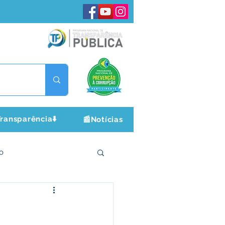
ransparência⬇️
📰Notícias
o
ltura e Lazer