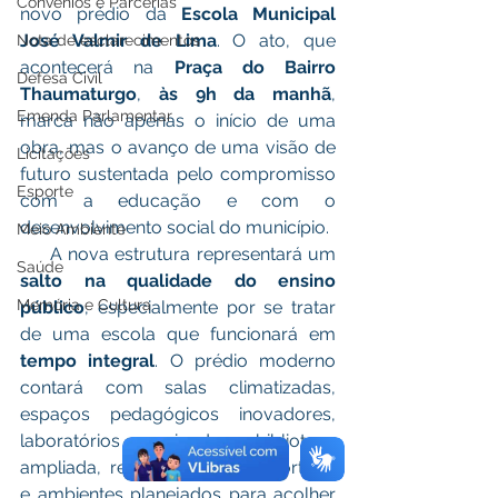
Convênios e Parcerias
novo prédio da 
Escola Municipal 
José Valmir de Lima
. O ato, que 
Nota de esclarecimentos
acontecerá na 
Praça do Bairro 
Defesa Civil
Thaumaturgo
, 
às 9h da manhã
, 
Emenda Parlamentar
marca não apenas o início de uma 
obra, mas o avanço de uma visão de 
Licitações
futuro sustentada pelo compromisso 
Esporte
com a educação e com o 
desenvolvimento social do município.
Meio Ambiente
     A nova estrutura representará um
Saúde
salto na qualidade do ensino 
Memória e Cultura
público
, especialmente por se tratar 
de uma escola que funcionará em 
tempo integral
. O prédio moderno 
contará com salas climatizadas, 
espaços pedagógicos inovadores, 
laboratórios equipados, biblioteca 
ampliada, refeitório, áreas esportivas 
e ambientes planejados para acolher 