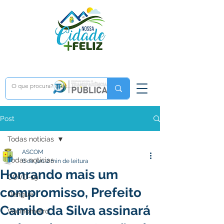
Post
Todas notícias
ASCOM
Todas notícias
6 de jan.
2 min de leitura
Honrando mais um
COVD-19
compromisso, Prefeito
Dengue
Camilo da Silva assinará
Vacinômetro