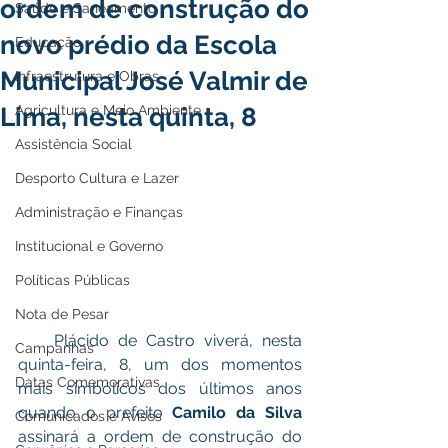
ordem de construção do
Saúde e Saneamento
novo prédio da Escola
Educação
Municipal José Valmir de
Infraestrutura e Obras
Lima, nesta quinta, 8
Agricultura e Meio Ambiente
Assistência Social
Desporto Cultura e Lazer
Administração e Finanças
Institucional e Governo
Políticas Públicas
Nota de Pesar
    Plácido de Castro viverá, nesta 
Campanhas
quinta-feira, 8, um dos momentos 
Datas Comemorativas
mais simbólicos dos últimos anos 
quando o prefeito 
Camilo da Silva
Comunicados e Avisos
assinará a ordem de construção do 