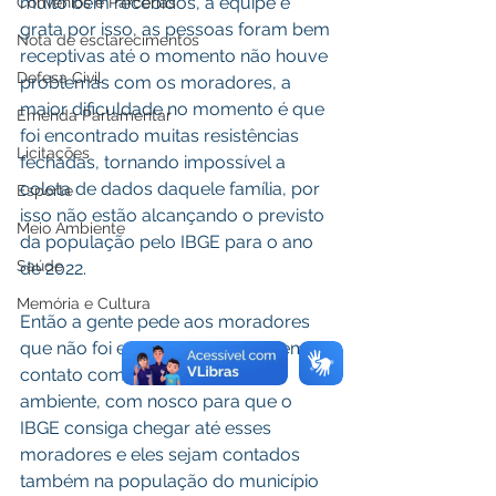
muito bem recebidos, a equipe é 
Convênios e Parcerias
grata por isso, as pessoas foram bem 
Nota de esclarecimentos
receptivas até o momento não houve 
Defesa Civil
problemas com os moradores, a 
maior dificuldade no momento é que 
Emenda Parlamentar
foi encontrado muitas resistências 
Licitações
fechadas, tornando impossível a 
coleta de dados daquele família, por 
Esporte
isso não estão alcançando o previsto 
Meio Ambiente
da população pelo IBGE para o ano 
Saúde
de 2022.
Memória e Cultura
Então a gente pede aos moradores 
que não foi entrevistado, entrar em 
contato com a prefeitura, meio 
ambiente, com nosco para que o 
IBGE consiga chegar até esses 
moradores e eles sejam contados 
também na população do município 