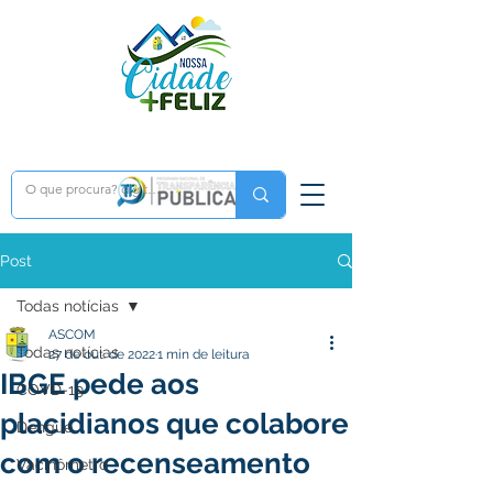
Post
Todas notícias
ASCOM
Todas notícias
27 de out. de 2022
1 min de leitura
IBGE pede aos
COVD-19
placidianos que colabore
Dengue
com o recenseamento
Vacinômetro