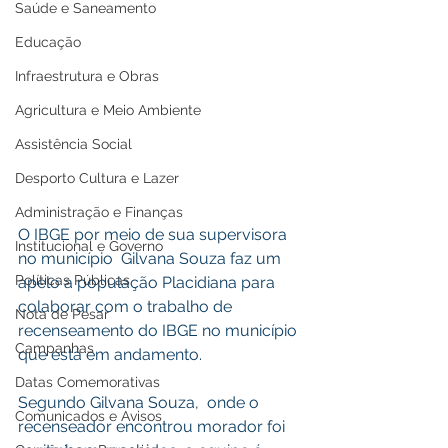
Saúde e Saneamento
Educação
Infraestrutura e Obras
Agricultura e Meio Ambiente
Assistência Social
Desporto Cultura e Lazer
Administração e Finanças
O IBGE por meio de sua supervisora 
Institucional e Governo
no município  Gilvana Souza faz um 
Políticas Públicas
apelo a população Placidiana para 
colaborar com o trabalho de 
Nota de Pesar
recenseamento do IBGE no município 
Campanhas
que está em andamento.
Datas Comemorativas
Segundo Gilvana Souza,  onde o 
Comunicados e Avisos
recenseador encontrou morador foi 