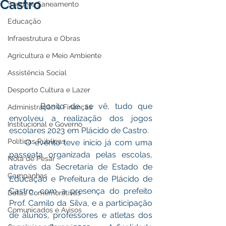
Castro
Saúde e Saneamento
Educação
Infraestrutura e Obras
Agricultura e Meio Ambiente
Assistência Social
Desporto Cultura e Lazer
      Bonito de se vê, tudo que 
Administração e Finanças
envolveu a realização dos jogos 
Institucional e Governo
escolares 2023 em Plácido de Castro. 
Políticas Públicas
     O evento teve início já com uma 
passeata organizada pelas escolas, 
Nota de Pesar
através da Secretaria de Estado de 
Campanhas
Educação e Prefeitura de Plácido de 
Castro, com a presença do prefeito 
Datas Comemorativas
Prof. Camilo da Silva, e a participação 
Comunicados e Avisos
de alunos, professores e atletas dos 