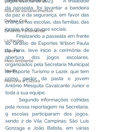
jogos escolares 2023.     A finalidade 
Convênios e Parcerias
da passeata, foi levantar a bandeira 
Nota de esclarecimentos
da paz e da segurança, em favor das 
Defesa Civil
crianças nas escolas, das famílias, das 
igrejas e dos grupos sociais. 
Emenda Parlamentar
       Finalizando a passeata em frente 
Licitações
ao Ginásio de Esportes Wilson Paula 
da Pena, teve início a cerimônia de 
Esporte
abertura dos jogos escolares, 
Meio Ambiente
organizados pela Secretaria Municipal 
Saúde
de Esporte Turismo e Lazer, que tem 
como gestor da pasta o jovem 
Memória e Cultura
Antônio Mesquita Cavalcante Júnior e 
toda a sua equipe.
      Segundo informações colhidas 
pela nossa reportagem na Secretaria, 
9 escolas participaram dos jogos, 
sendo 2 de Vila Campinas; São Luís 
Gonzaga e João Batista, em várias 