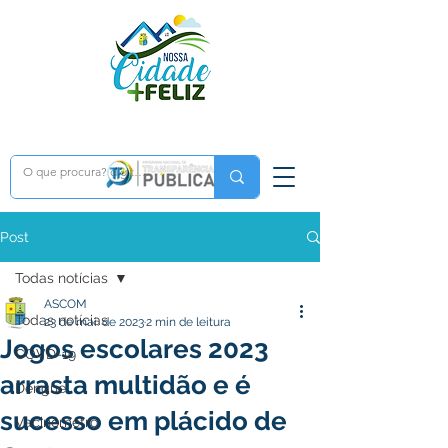
Post
Todas notícias
ASCOM
Todas notícias
23 de mai. de 2023
2 min de leitura
Jogos escolares 2023
COVD-19
arrasta multidão e é
Dengue
sucesso em plácido de
Vacinômetro