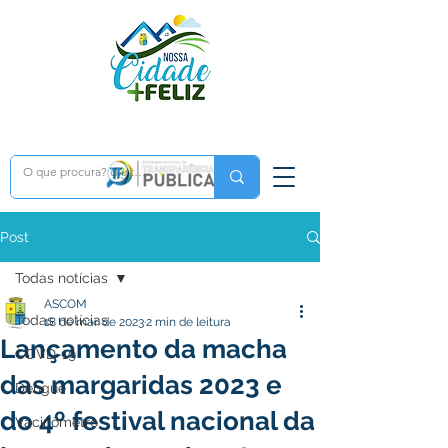
Post
Todas notícias
ASCOM
Todas notícias
18 de mar. de 2023
2 min de leitura
Lançamento da macha
COVD-19
das margaridas 2023 e
Dengue
do 4º festival nacional da
Vacinômetro