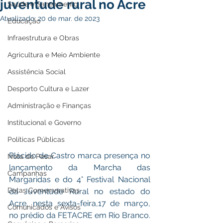
juventude rural no Acre
Saúde e Saneamento
Atualizado:
20 de mar. de 2023
Educação
Infraestrutura e Obras
Agricultura e Meio Ambiente
Assistência Social
Desporto Cultura e Lazer
Administração e Finanças
Institucional e Governo
Políticas Públicas
Plácido de Castro marca presença no 
Nota de Pesar
lançamento da Marcha das 
Campanhas
Margaridas e do 4° Festival Nacional 
Datas Comemorativas
da Juventude Rural no estado do 
Acre, nesta sexta-feira,17 de março, 
Comunicados e Avisos
no prédio da FETACRE em Rio Branco.