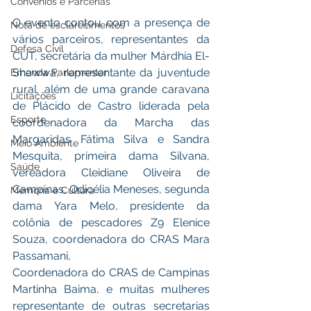
Convênios e Parcerias
O evento contou com a presença de 
Nota de esclarecimentos
vários parceiros, representantes da 
Defesa Civil
CUT, secretária da mulher Márdhia El-
Shawwa, representante da juventude 
Emenda Parlamentar
rural, além de uma grande caravana 
Licitações
de Plácido de Castro liderada pela 
Esporte
coordenadora da Marcha das 
Margaridas Fátima Silva e Sandra 
Meio Ambiente
Mesquita, primeira dama Silvana, 
Saúde
vereadora Cleidiane Oliveira de 
Campinas, Odicélia Meneses, segunda 
Memória e Cultura
dama Yara Melo, presidente da 
colônia de pescadores Z9 Elenice 
Souza, coordenadora do CRAS Mara 
Passamani, 			   
Coordenadora do CRAS de Campinas 
Martinha Baima, e muitas mulheres 
representante de outras secretarias 