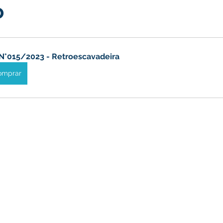
o
nstitucional e Governo
Políticas Públicas
Nota de Pesar
nicados e Avisos
Convênios e Parcerias
Nota de escl
N°015/2023 - Retroescavadeira
omprar
mentar
Licitações
Esporte
Meio Ambiente
Sa