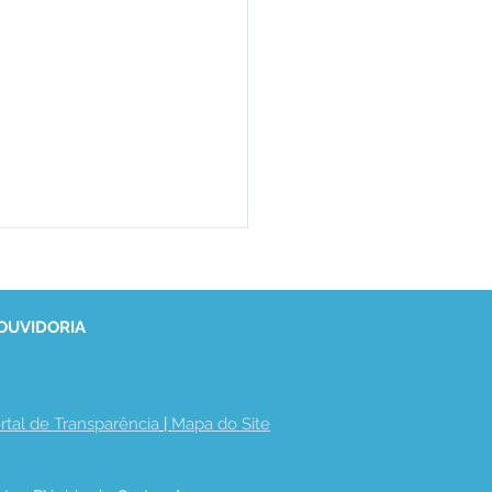
 OUVIDORIA
rtal de Transparência
 | 
Mapa do Site
ção de Preço - Aviso
otação de Preço