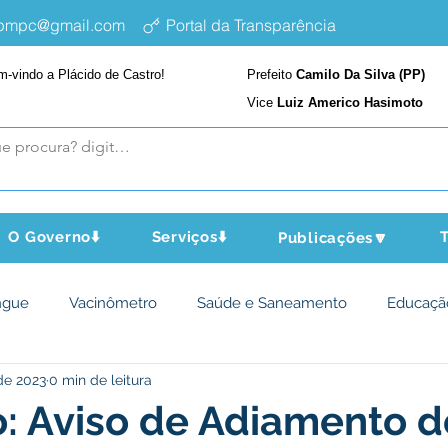
epmpc@gmail.com
Portal da Transparência
m-vindo a Plácido de Castro!
Prefeito
Camilo Da Silva (PP)
Vice
Luiz Americo Hasimoto
O Governo⬇️
Serviços⬇️
T
Publicações🔽
ngue
Vacinômetro
Saúde e Saneamento
Educaçã
de 2023
0 min de leitura
cultura e Meio Ambiente
Assistência Social
Desporto Cu
o: Aviso de Adiamento d