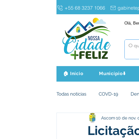
+55 68 3237 1066
gabinet
Olá, Be
🏠 Início
Município⬇️
Todas notícias
COVD-19
De
Ascom
10 de nov. 
Infraestrutura e Obras
Agri
Licitaçã