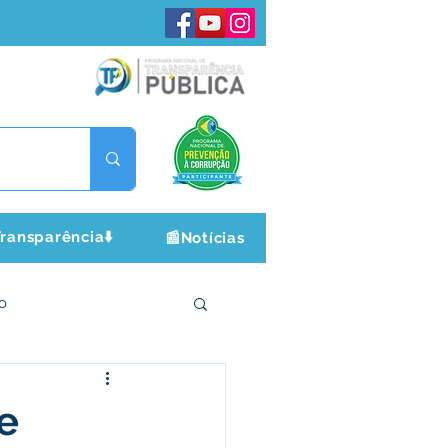
ransparência⬇️
📰Notícias
o
ltura e Lazer
e