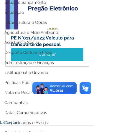
Saúde e Saneamento
Educação
Infraestrutura e Obras
Agricultura e Meio Ambiente
PE N°011/2023 Veículo para 
Assistência Social
transporte de pessoal
Desporto Cultura e Lazer
Comprar
Administração e Finanças
Institucional e Governo
Políticas Públicas
Nota de Pesar
Campanhas
Datas Comemorativas
Licitações
Comunicados e Avisos