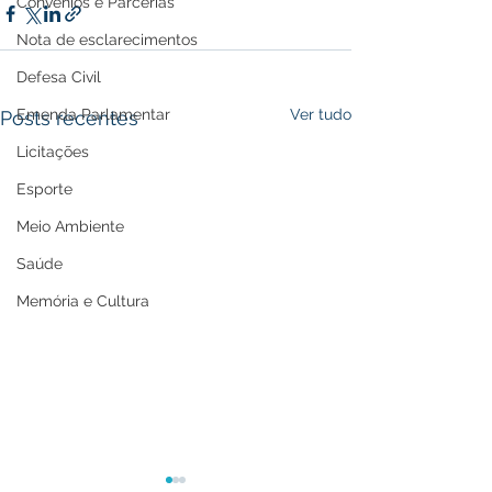
Convênios e Parcerias
Nota de esclarecimentos
Defesa Civil
Emenda Parlamentar
Ver tudo
Posts recentes
Licitações
Esporte
Meio Ambiente
Saúde
Memória e Cultura