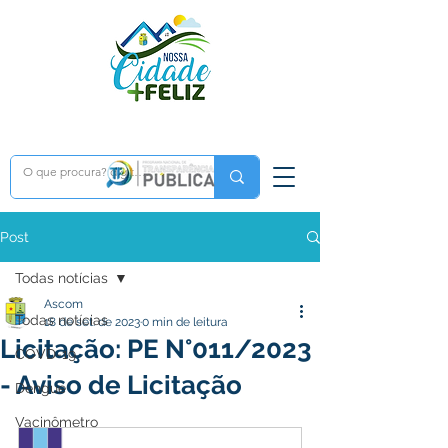
Post
Todas notícias
Ascom
Todas notícias
18 de set. de 2023
0 min de leitura
Licitação: PE N°011/2023
COVD-19
- Aviso de Licitação
Dengue
Vacinômetro