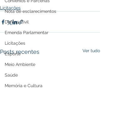
Convênios e Parcerias
Licitações
Nota de esclarecimentos
Defesa Civil
Emenda Parlamentar
Licitações
Ver tudo
Posts recentes
Esporte
Meio Ambiente
Saúde
Memória e Cultura