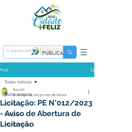
Post
Todas notícias
Ascom
Todas notícias
8 de ago. de 2023
0 min de leitura
Licitação: PE N°012/2023
COVD-19
- Aviso de Abertura de
Dengue
Licitação
Vacinômetro