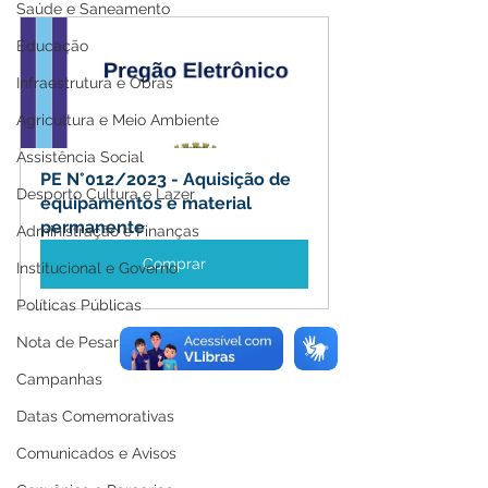
Saúde e Saneamento
Educação
Infraestrutura e Obras
Agricultura e Meio Ambiente
Assistência Social
PE N°012/2023 - Aquisição de 
Desporto Cultura e Lazer
equipamentos e material 
permanente
Administração e Finanças
Comprar
Institucional e Governo
Políticas Públicas
Nota de Pesar
Campanhas
Datas Comemorativas
Comunicados e Avisos