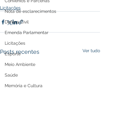
Convênios e Parcerias
Licitações
Nota de esclarecimentos
Defesa Civil
Emenda Parlamentar
Licitações
Ver tudo
Posts recentes
Esporte
Meio Ambiente
Saúde
Memória e Cultura