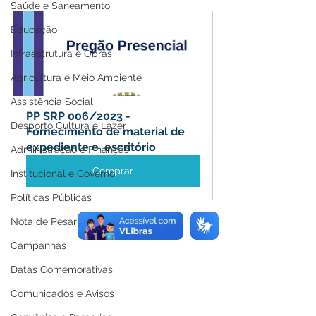
Saúde e Saneamento
Educação
Infraestrutura e Obras
Agricultura e Meio Ambiente
Assistência Social
PP SRP 006/2023 - 
Desporto Cultura e Lazer
Fornecimento de material de 
expediente e  escritório
Administração e Finanças
Comprar
Institucional e Governo
Políticas Públicas
Nota de Pesar
Campanhas
Datas Comemorativas
Comunicados e Avisos