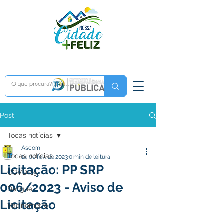
Post
Todas notícias
Ascom
Todas notícias
14 de fev. de 2023
0 min de leitura
Licitação: PP SRP
COVD-19
006/2023 - Aviso de
Dengue
Licitação
Vacinômetro