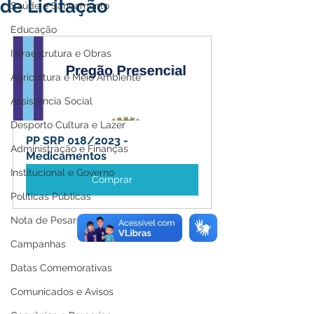
de Licitação
Saúde e Saneamento
Educação
Infraestrutura e Obras
Agricultura e Meio Ambiente
Assistência Social
Desporto Cultura e Lazer
PP SRP 018/2023 - 
Administração e Finanças
Medicamentos
Institucional e Governo
Comprar
Políticas Públicas
Nota de Pesar
Campanhas
Datas Comemorativas
Comunicados e Avisos