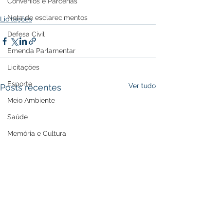
Convênios e Parcerias
Nota de esclarecimentos
Licitações
Defesa Civil
Emenda Parlamentar
Licitações
Esporte
Ver tudo
Posts recentes
Meio Ambiente
Saúde
Memória e Cultura