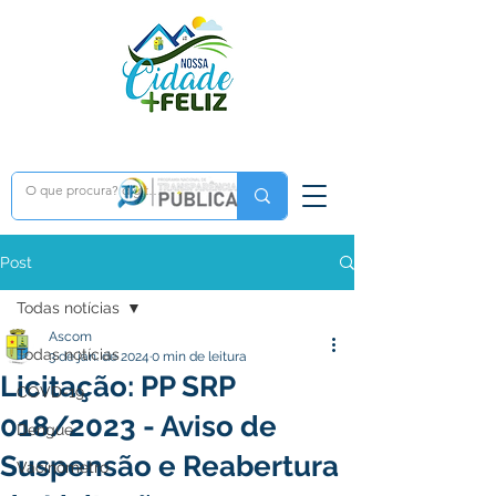
Post
Todas notícias
Ascom
Todas notícias
3 de jan. de 2024
0 min de leitura
Licitação: PP SRP
COVD-19
018/2023 - Aviso de
Dengue
Suspensão e Reabertura
Vacinômetro