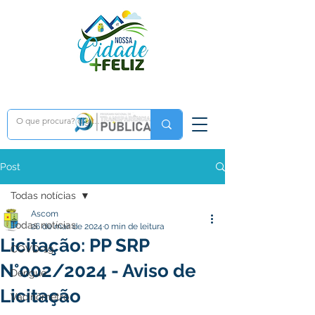
Post
Todas notícias
Ascom
Todas notícias
26 de mar. de 2024
0 min de leitura
Licitação: PP SRP
COVD-19
N°002/2024 - Aviso de
Dengue
Licitação
Vacinômetro