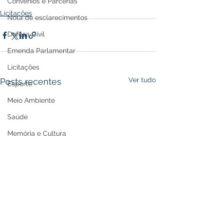
Convênios e Parcerias
Licitações
Nota de esclarecimentos
Defesa Civil
Emenda Parlamentar
Licitações
Ver tudo
Posts recentes
Esporte
Meio Ambiente
Saúde
Memória e Cultura