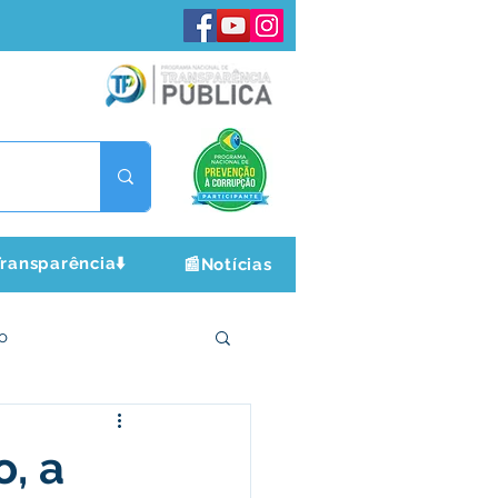
ransparência⬇️
📰Notícias
o
ltura e Lazer
o, a