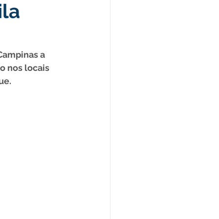
ila
Campanhas
arecimentos
 Campinas a 
o nos locais 
ue.
úde