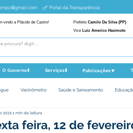
epmpc@gmail.com
Portal da Transparência
m-vindo a Plácido de Castro!
Prefeito
Camilo Da Silva (PP)
Vice
Luiz Americo Hasimoto
O Governo⬇️
Serviços⬇️
T
Publicações🔽
ngue
Vacinômetro
Saúde e Saneamento
Educaçã
de 2021
1 min de leitura
cultura e Meio Ambiente
Assistência Social
Desporto Cu
ta feira, 12 de fevereir