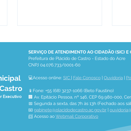
SERVIÇO DE ATENDIMENTO AO CIDADÃO (SIC) E
Prefeitura de Plácido de Castro - Estado do Acre
CNPJ 04.076.733/0001-60
icipal
💻Acesso online: 
SIC 
| 
Fale Conosco
 | 
Ouvidoria
 | 
Po
AÇÃO CONTRA A DENGUE
Saúd
 Castro
NO BAIRRO CERRARIA -
real
📱Fone: +55 (68) 3237-1066 (Beto Faustino)
Equipe de Endemias
intr
r Executivo
🏢 Av. Epitácio Pessoa, nº 146, CEP 69.980-000, Cen
prev
📅 Segunda a sexta, das 7h às 13h (Fechado aos sá
malá
📧 
gabinete@placidodecastro.ac.gov.br
 | 
ouvidoria@
e Sã
📨 Acesso ao 
Webmail Corporativo