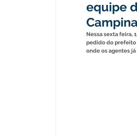
equipe d
Administração e Finanças
I
Campina
Datas Comemorativas
Comu
Nessa sexta feira, 
pedido do prefeito 
onde os agentes já
Defesa Civil
Emenda Parla
Memória e Cultura