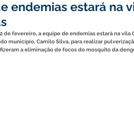
e endemias estará na v
nstitucional e Governo
Políticas Públicas
Nota de Pesar
s
nicados e Avisos
Convênios e Parcerias
Nota de escl
12 de fevereiro, a equipe de endemias estará na vila
do município, Camilo Silva, para realizar pulverizaçã
 fizeram a eliminação de focos do mosquito da deng
mentar
Licitações
Esporte
Meio Ambiente
Sa