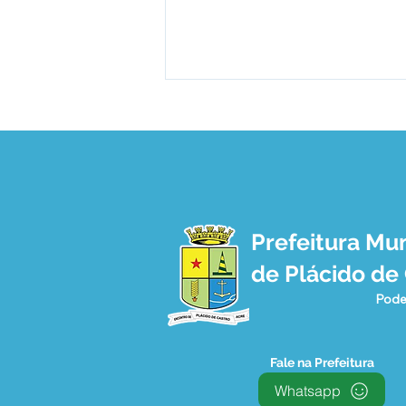
Prefeitura Mun
AÇÕES CONTRA A MALÁRIA
de Plácido de
CONTINUAM!
Pode
Fale na Prefeitura
Whatsapp