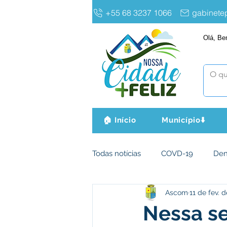
+55 68 3237 1066
gabinet
Olá, Be
🏠 Início
Município⬇️
Todas notícias
COVD-19
De
Ascom
11 de fev. 
Infraestrutura e Obras
Agri
Nessa sex