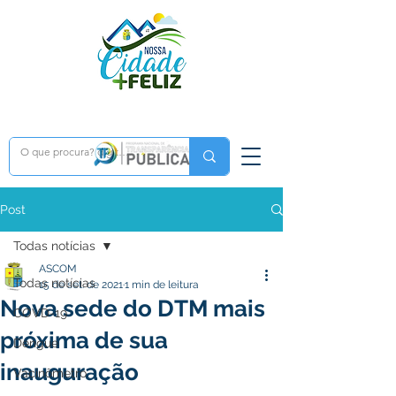
Post
Todas notícias
ASCOM
Todas notícias
15 de set. de 2021
1 min de leitura
Nova sede do DTM mais
COVD-19
próxima de sua
Dengue
inauguração
Vacinômetro