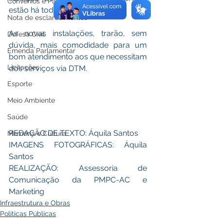
Convênios e Parcerias
estão há todo vapor.
Nota de esclarecimentos
As novas instalações, trarão, sem 
Defesa Civil
dúvida, mais comodidade para um 
Emenda Parlamentar
bom atendimento aos que necessitam 
Licitações
dos serviços via DTM.
Esporte
Meio Ambiente
Saúde
REDAÇÃO DE TEXTO: Áquila Santos 
Memória e Cultura
IMAGENS FOTOGRÁFICAS: Áquila 
Santos 
REALIZAÇÃO: Assessoria de 
Comunicação da PMPC-AC e 
Marketing
Infraestrutura e Obras
Políticas Públicas