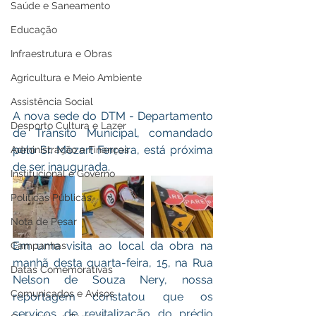
Saúde e Saneamento
Educação
Infraestrutura e Obras
Agricultura e Meio Ambiente
Assistência Social
A nova sede do DTM - Departamento 
Desporto Cultura e Lazer
de Trânsito Municipal, comandado 
pelo Sr. Mozart Ferreira, está próxima 
Administração e Finanças
de ser inaugurada.
Institucional e Governo
Políticas Públicas
Nota de Pesar
Em uma visita ao local da obra na 
Campanhas
manhã desta quarta-feira, 15, na Rua 
Datas Comemorativas
Nelson de Souza Nery, nossa 
Comunicados e Avisos
reportagem constatou que os 
serviços de revitalização do prédio 