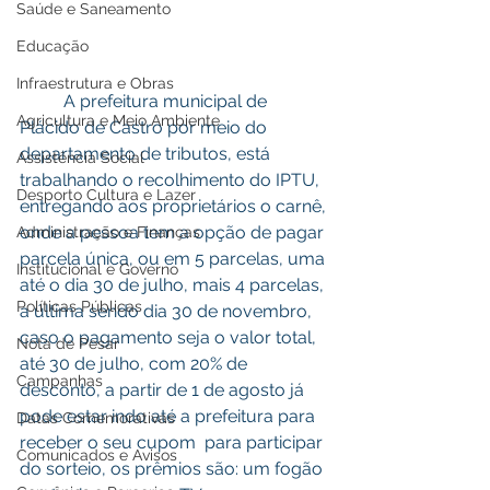
Saúde e Saneamento
Educação
Infraestrutura e Obras
	A prefeitura municipal de 
Agricultura e Meio Ambiente
Plácido de Castro por meio do 
departamento de tributos, está 
Assistência Social
trabalhando o recolhimento do IPTU, 
Desporto Cultura e Lazer
entregando aos proprietários o carnê, 
onde a pessoa tem a opção de pagar 
Administração e Finanças
parcela única, ou em 5 parcelas, uma 
Institucional e Governo
até o dia 30 de julho, mais 4 parcelas, 
Políticas Públicas
a última sendo dia 30 de novembro, 
caso o pagamento seja o valor total, 
Nota de Pesar
até 30 de julho, com 20% de 
Campanhas
desconto, a partir de 1 de agosto já  
pode estar indo até a prefeitura para  
Datas Comemorativas
receber o seu cupom  para participar 
Comunicados e Avisos
do sorteio, os prêmios são: um fogão 