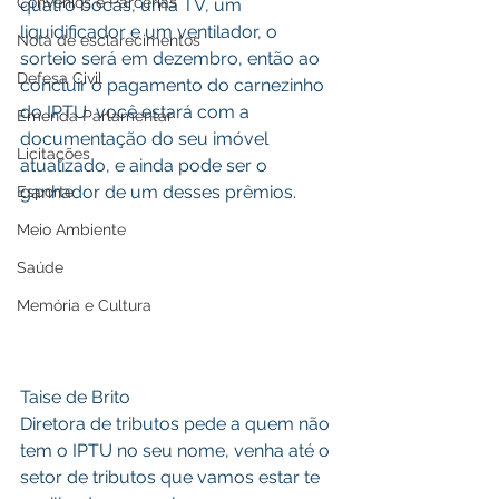
Convênios e Parcerias
quatro bocas, uma TV, um 
liquidificador e um ventilador, o  
Nota de esclarecimentos
sorteio será em dezembro, então ao 
Defesa Civil
concluir o pagamento do carnezinho 
do IPTU  você estará com a  
Emenda Parlamentar
documentação do seu imóvel  
Licitações
atualizado, e ainda pode ser o 
ganhador de um desses prêmios.
Esporte
Meio Ambiente
Saúde
Memória e Cultura
Taise de Brito
Diretora de tributos pede a quem não 
tem o IPTU no seu nome, venha até o 
setor de tributos que vamos estar te 