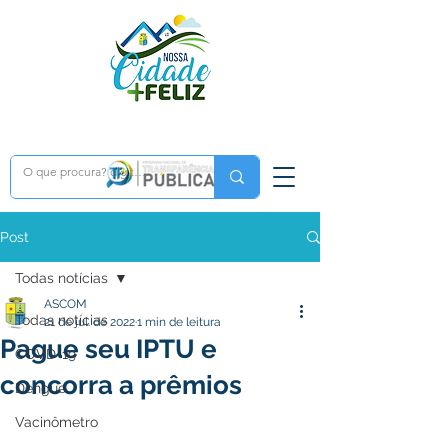
Post
Todas notícias
ASCOM
Todas notícias
21 de jul. de 2022
1 min de leitura
Pague seu IPTU e
COVD-19
concorra a prêmios
Dengue
Vacinômetro