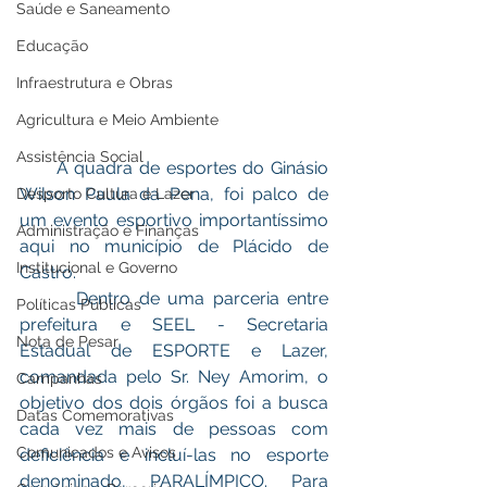
Saúde e Saneamento
Educação
Infraestrutura e Obras
Agricultura e Meio Ambiente
Assistência Social
      A quadra de esportes do Ginásio 
Wilson Paula da Pena, foi palco de 
Desporto Cultura e Lazer
um evento esportivo importantíssimo 
Administração e Finanças
aqui no município de Plácido de 
Institucional e Governo
Castro. 
       Dentro de uma parceria entre 
Políticas Públicas
prefeitura e SEEL - Secretaria 
Nota de Pesar
Estadual de ESPORTE e Lazer, 
comandada pelo Sr. Ney Amorim, o 
Campanhas
objetivo dos dois órgãos foi a busca 
Datas Comemorativas
cada vez mais de pessoas com 
Comunicados e Avisos
deficiência e incluí-las no esporte 
denominado, PARALÍMPICO. Para 