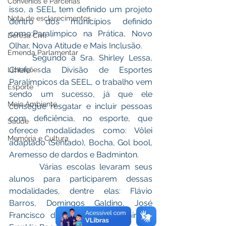
Convênios e Parcerias
isso, a SEEL tem definido um projeto 
Nota de esclarecimentos
dentro dos municípios definido 
como:Paralímpico na Prática, Novo 
Defesa Civil
Olhar, Nova Atitude e Mais Inclusão. 
Emenda Parlamentar
     Segundo a Sra. Shirley Lessa, 
Chefe da Divisão de Esportes 
Licitações
Paralímpicos da SEEL, o trabalho vem 
Esporte
sendo um sucesso, já que ele 
Meio Ambiente
consegue resgatar e incluir pessoas 
com deficiência, no esporte, que 
Saúde
oferece modalidades como: Vôlei 
Memória e Cultura
adaptado (Sentado), Bocha, Gol bool, 
Aremesso de dardos e Badminton.
       Várias escolas levaram seus 
alunos para participarem dessas 
modalidades, dentre elas: Flávio 
Barros, Domingos Galdino, José 
Francisco da Silva, José Valmir  e 