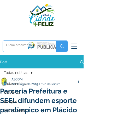
Post
Todas notícias
ASCOM
Todas notícias
20 de ago. de 2025
1 min de leitura
Parceria Prefeitura e
COVD-19
SEEL difundem esporte
Dengue
paralímpico em Plácido
Vacinômetro